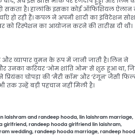
 के बाद, अब इस खास मौके पर रणदीप हुड्डा और लिन 
जन हो सकता है। हालांकि इसका कोई ऑफिशियल ऐलान न
्चाएं हो रही हैं। कपल ने अपनी शादी का इंविटेशन स
िसंबर को रिस्पेशन का आयोजन करने की तारीख दी थी।
 और व्यापार वुमन के रूप में जानी जाती है। लिन ने
ै और उनका करियर ‘ओम शांति ओम’ से शुरू हुआ था, जि
े प्रियंका चोपड़ा की ‘मैरी कॉम’ और ‘रंगून’ जैसी फिल्म
भी तक उन्हें बड़ी पहचान नहीं मिली है।
lin laishram and randeep hooda
,
lin laishram marriage
,
 girlfriend
,
randeep hooda girlfriend lin laishram
,
shram wedding
,
randeep hooda marriage
,
randeep hoo