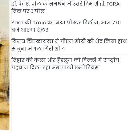
डॉ. के. ए. पॉल के समर्थन में उतरे टिम शीही, FCRA
बिल पर अपील
Yash की Toxic का नया पोस्टर रिलीज, आज 7:01
बजे आएगा ट्रेलर
विजय चिंतकायला ने पीएम मोदी को भेंट किया हाथ
से बुना मंगलागिरी शॉल
बिहार की कला और हैंडलूम को दिल्ली में राष्ट्रीय
पहचान दिला रहा अंबापाली एम्पोरियम