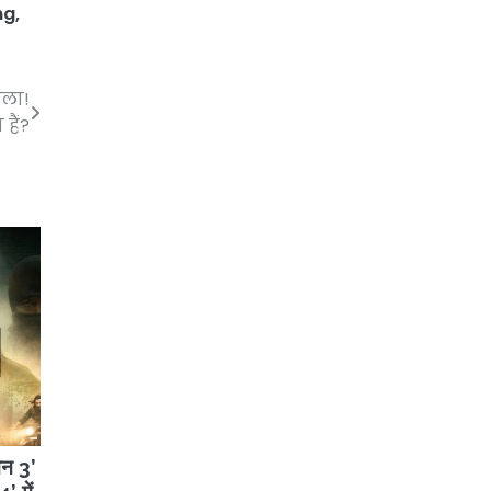
ng
,
ेला!
हैं?
ैन 3’