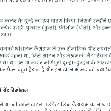
के साथ मैतई रस्मों के साथ ही शादी करने का ऐलान कि
ाइट कलर के दूल्हे का रूप धारण किया, जिसमें उन्होंने
ोक्येट पगड़ी, पुण्यात (कुर्ता), फीजोम (धोती), और इन्
र आए।
 में चमकी थी। लिन लैशराम ने एक रोमांटिक और रूपवत
 स्कर्ट पहना था, जिसे साटन और मखमली मैटीरियल 
 गया था। इस शानदार मणिपुरी दूल्हा-दुल्हन के आउट
 फैंस बहुत हैरान हैं और इस खास मोमेंट को बधाईयो
रैंड रिस्पेशन
ुर में अपनी लॉन्गटाइम गर्लफ्रेंड लिन लैशराम के साथ 