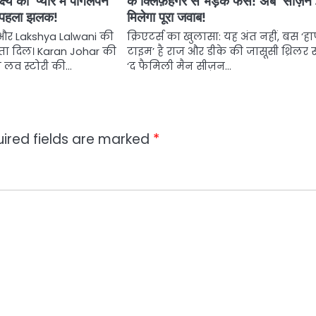
ष्य की ‘प्यार में पागलपन’
के क्लिफ़हैंगर से भड़के फैंस! अब ‘सीज़न 4
की पहला झलक!
मिलेगा पूरा जवाब!
र Lakshya Lalwani की
क्रिएटर्स का खुलासा: यह अंत नहीं, बस ‘ह
े जीता दिल। Karan Johar की
टाइम’ है राज और डीके की जासूसी थ्रिलर 
ल लव स्टोरी की…
‘द फैमिली मैन सीज़न…
ired fields are marked
*