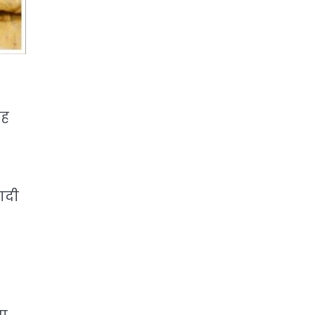
ाह
ादी