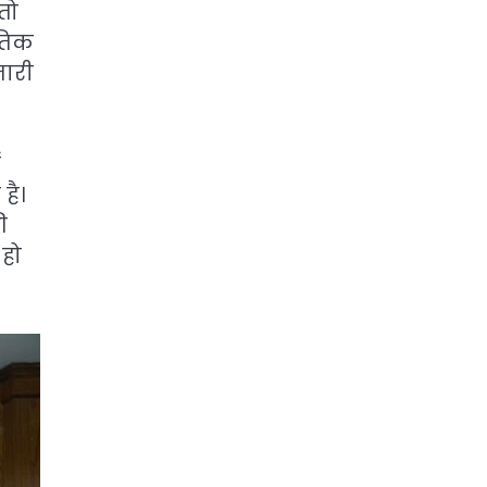
तो
ीतिक
जारी
ं
है।
ी
 हो