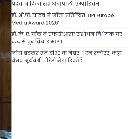
पहचान दिला रहा अंबापाली एम्पोरियम
डॉ. ओ.पी. यादव ने जीता प्रतिष्ठित ‘LIPI Europe
Media Award 2026’
डॉ. के. ए. पॉल ने एफसीआरए संशोधन विधेयक पर
केंद्र से पुनर्विचार मांगा
जोस बटलर बने टी20 के नंबर-1 रन स्कोरर, कहा
वैभव सूर्यवंशी तोड़ेंगे मेरा रिकॉर्ड