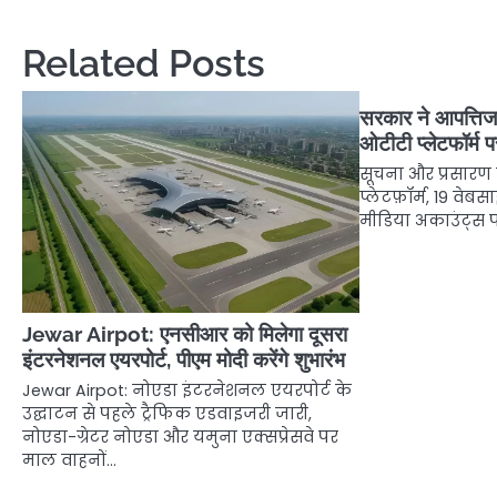
navigation
Related Posts
सरकार ने आपत्तिज
ओटीटी प्लेटफॉर्म प
सूचना और प्रसारण म
प्लेटफ़ॉर्म, 19 वे
मीडिया अकाउंट्स प
Jewar Airpot: एनसीआर को मिलेगा दूसरा
इंटरनेशनल एयरपोर्ट, पीएम मोदी करेंगे शुभारंभ
Jewar Airpot: नोएडा इंटरनेशनल एयरपोर्ट के
उद्घाटन से पहले ट्रैफिक एडवाइजरी जारी,
नोएडा-ग्रेटर नोएडा और यमुना एक्सप्रेसवे पर
माल वाहनों…