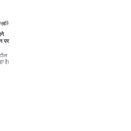
गे
ोन पर
्टील
ा है।