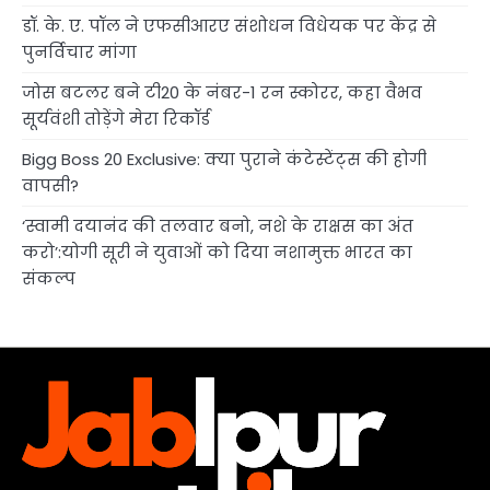
डॉ. के. ए. पॉल ने एफसीआरए संशोधन विधेयक पर केंद्र से
पुनर्विचार मांगा
जोस बटलर बने टी20 के नंबर-1 रन स्कोरर, कहा वैभव
सूर्यवंशी तोड़ेंगे मेरा रिकॉर्ड
Bigg Boss 20 Exclusive: क्या पुराने कंटेस्टेंट्स की होगी
वापसी?
‘स्वामी दयानंद की तलवार बनो, नशे के राक्षस का अंत
करो’:योगी सूरी ने युवाओं को दिया नशामुक्त भारत का
संकल्प