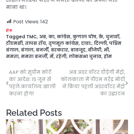
सोशल मीडिया पोस्ट में ममता बनर्जी को अपना नेता
माना था।
Post Views:
142
होम
Tagged
TMC
,
अब
,
का
,
कांग्रेस
,
कुणाल घोष
,
के
,
चुनावों
,
टीएमसी
,
तापस रॉय
,
तृणमूल कांग्रेस
,
दावा:
,
दिल्ली
,
पश्चिम
बंगाल
,
बंगाल
,
बनर्जी
,
बरकरार
,
बावजूद
,
बीजेपी
,
भी
,
ममता
,
ममता बनर्जी
,
में
,
रहेगी
,
लोकसभा चुनाव
,
होम
AAP को सुप्रीम कोर्ट
अब अंडर वॉटर दौड़ेगी मेट्रो,
Post
का आदेश: 15 जून से
कोलकाता में पीएम नरेंद्र मोदी
navigation
पहले कार्यालय खाली
ने किया पहली अंडरवॉटर मेट्रो
करना होगा
का उद्घाटन
Related Posts