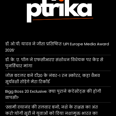
डॉ. ओ.पी. यादव ने जीता प्रतिष्ठित ‘LIPI Europe Media Award
2026’
डॉ. के. ए. पॉल ने एफसीआरए संशोधन विधेयक पर केंद्र से
पुनर्विचार मांगा
जोस बटलर बने टी20 के नंबर-1 रन स्कोरर, कहा वैभव
सूर्यवंशी तोड़ेंगे मेरा रिकॉर्ड
Bigg Boss 20 Exclusive: क्या पुराने कंटेस्टेंट्स की होगी
वापसी?
‘स्वामी दयानंद की तलवार बनो, नशे के राक्षस का अंत
करो’:योगी सूरी ने युवाओं को दिया नशामुक्त भारत का