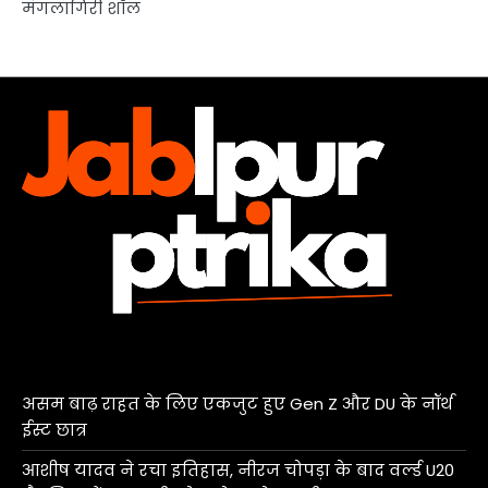
मंगलागिरी शॉल
असम बाढ़ राहत के लिए एकजुट हुए Gen Z और DU के नॉर्थ
ईस्ट छात्र
आशीष यादव ने रचा इतिहास, नीरज चोपड़ा के बाद वर्ल्ड U20