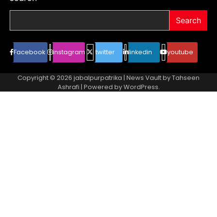
Search
Facebook
instagram
twitter
linkedin
youtube
Copyright © 2026
jabalpurpatrika
| News Vault by
Tahseen
Ashrafi
| Powered by
WordPress
.