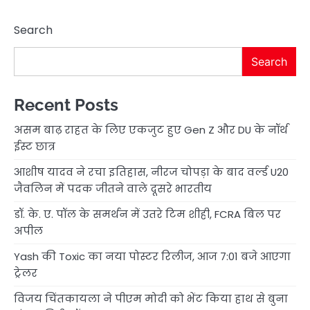
Search
Search
Recent Posts
असम बाढ़ राहत के लिए एकजुट हुए Gen Z और DU के नॉर्थ
ईस्ट छात्र
आशीष यादव ने रचा इतिहास, नीरज चोपड़ा के बाद वर्ल्ड U20
जैवलिन में पदक जीतने वाले दूसरे भारतीय
डॉ. के. ए. पॉल के समर्थन में उतरे टिम शीही, FCRA बिल पर
अपील
Yash की Toxic का नया पोस्टर रिलीज, आज 7:01 बजे आएगा
ट्रेलर
विजय चिंतकायला ने पीएम मोदी को भेंट किया हाथ से बुना