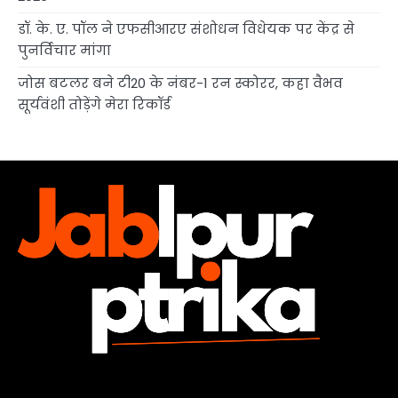
डॉ. के. ए. पॉल ने एफसीआरए संशोधन विधेयक पर केंद्र से
पुनर्विचार मांगा
जोस बटलर बने टी20 के नंबर-1 रन स्कोरर, कहा वैभव
सूर्यवंशी तोड़ेंगे मेरा रिकॉर्ड