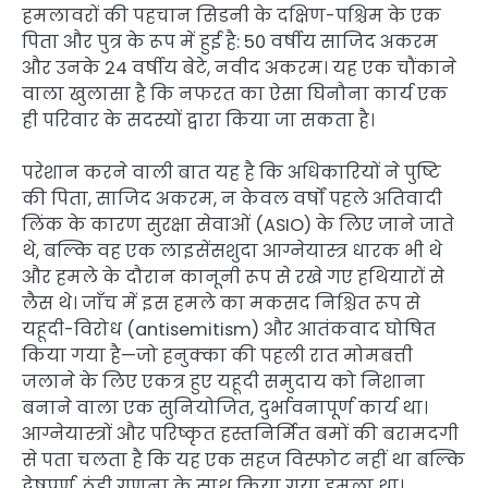
हमलावरों की पहचान सिडनी के दक्षिण-पश्चिम के एक
पिता और पुत्र के रूप में हुई है: 50 वर्षीय साजिद अकरम
और उनके 24 वर्षीय बेटे, नवीद अकरम। यह एक चौंकाने
वाला खुलासा है कि नफरत का ऐसा घिनौना कार्य एक
ही परिवार के सदस्यों द्वारा किया जा सकता है।
परेशान करने वाली बात यह है कि अधिकारियों ने पुष्टि
की पिता, साजिद अकरम, न केवल वर्षों पहले अतिवादी
लिंक के कारण सुरक्षा सेवाओं (ASIO) के लिए जाने जाते
थे, बल्कि वह एक लाइसेंसशुदा आग्नेयास्त्र धारक भी थे
और हमले के दौरान कानूनी रूप से रखे गए हथियारों से
लैस थे। जाँच में इस हमले का मकसद निश्चित रूप से
यहूदी-विरोध (antisemitism) और आतंकवाद घोषित
किया गया है—जो हनुक्का की पहली रात मोमबत्ती
जलाने के लिए एकत्र हुए यहूदी समुदाय को निशाना
बनाने वाला एक सुनियोजित, दुर्भावनापूर्ण कार्य था।
आग्नेयास्त्रों और परिष्कृत हस्तनिर्मित बमों की बरामदगी
से पता चलता है कि यह एक सहज विस्फोट नहीं था बल्कि
द्वेषपूर्ण, ठंडी गणना के साथ किया गया हमला था।