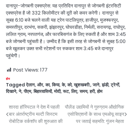
दानापुर-जोगबनी एक्सप्रेस: यह प्रतिदिन दानापुर से जोगबनी इंटरसिटी
एक्सप्रेस है जो 332 किलोमीटर की दूरी को कवर करेगी। दानापुर से
सुबह 6:10 बजे चलने वाली यह ट्रेन पाटलिपुत्र, हाजीपुर, मुजफ्फरपुर,
समस्तीपुर, दरभंगा, सकरी, झंझारपुर, घोघरडीहा, निर्मली, सरायगढ़, राघोपुर,
ललित ग्राम, नरपतगंज, और फारबिसगंज के लिए रुकती है और शाम 3:45
बजे जोगबनी पहुंचती है। उम्मीद है कि इसी तरह से जोगबनी से सुबह 5:00
बजे खुलकर उक्त सभी स्टेशनों पर रुककर शाम 3:45 बजे दानापुर
पहुंचेगी।
Post Views:
177
होम
Tagged
ऐलान
,
और
,
का
,
किया
,
के
,
को
,
खुशखबरी:
,
जाने
,
झंडी
,
ट्रेनों
,
दिखाने
,
ने
,
पीएम
,
बिहारवासियों
,
मोदी
,
रूट
,
लिए
,
समय
,
हरी
,
होम
शारदा हॉस्पिटल ने देश में पहली
पौलेंड उद्यमियों ने गुरुग्राम औद्योगिक
Post
बार अंतर्राष्ट्रीय मल्टी सिस्टम
एसोसिएशनों के साथ एमओयू साइन
navigation
रोबोटिक वर्कशॉप की शुरुआत की
पर जताई सहमति: गुंजन मेहता