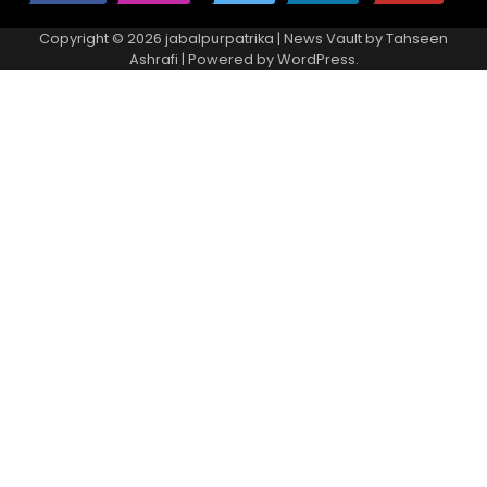
Copyright © 2026
jabalpurpatrika
| News Vault by
Tahseen
Ashrafi
| Powered by
WordPress
.