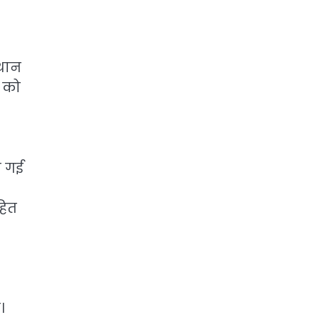
्थान
न को
ी गई
हित
।