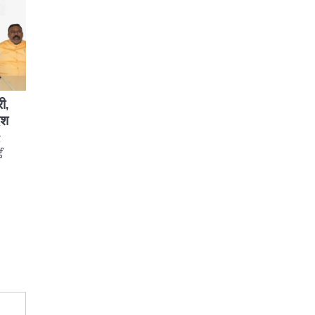
ी,
ेश
र
ई
…