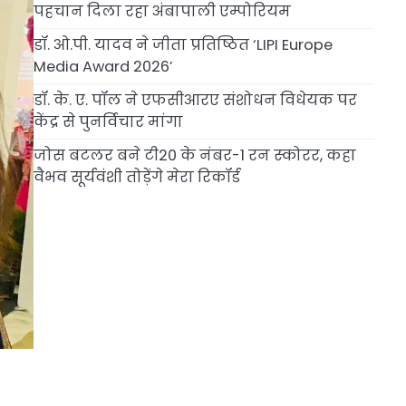
पहचान दिला रहा अंबापाली एम्पोरियम
डॉ. ओ.पी. यादव ने जीता प्रतिष्ठित ‘LIPI Europe
Media Award 2026’
डॉ. के. ए. पॉल ने एफसीआरए संशोधन विधेयक पर
केंद्र से पुनर्विचार मांगा
जोस बटलर बने टी20 के नंबर-1 रन स्कोरर, कहा
वैभव सूर्यवंशी तोड़ेंगे मेरा रिकॉर्ड