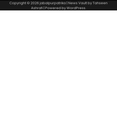
Copyright © 2026
jabalpurpatrika
| News Vault by
Tahseen
Ashrafi
| Powered by
WordPress
.