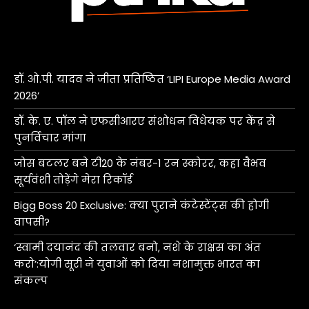
डॉ. ओ.पी. यादव ने जीता प्रतिष्ठित ‘LIPI Europe Media Award
2026’
डॉ. के. ए. पॉल ने एफसीआरए संशोधन विधेयक पर केंद्र से
पुनर्विचार मांगा
जोस बटलर बने टी20 के नंबर-1 रन स्कोरर, कहा वैभव
सूर्यवंशी तोड़ेंगे मेरा रिकॉर्ड
Bigg Boss 20 Exclusive: क्या पुराने कंटेस्टेंट्स की होगी
वापसी?
‘स्वामी दयानंद की तलवार बनो, नशे के राक्षस का अंत
करो’:योगी सूरी ने युवाओं को दिया नशामुक्त भारत का
संकल्प