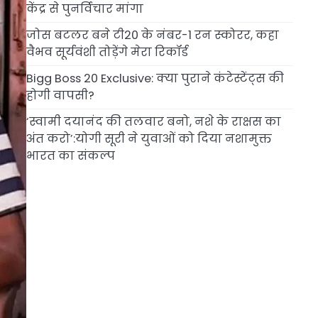
केंद्र से पुनर्विचार मांगा
जोस बटलर बने टी20 के नंबर-1 रन स्कोरर, कहा
वैभव सूर्यवंशी तोड़ेंगे मेरा रिकॉर्ड
Bigg Boss 20 Exclusive: क्या पुराने कंटेस्टेंट्स की
होगी वापसी?
‘स्वामी दयानंद की तलवार बनो, नशे के राक्षस का
अंत करो’:योगी सूरी ने युवाओं को दिया नशामुक्त
भारत का संकल्प