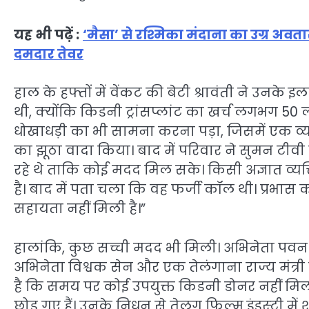
यह भी पढ़ें :
‘मैसा’ से रश्मिका मंदाना का उग्र अवत
दमदार तेवर
हाल के हफ्तों में वेंकट की बेटी श्रावंती ने उन
थी, क्योंकि किडनी ट्रांसप्लांट का खर्च लगभग 5
धोखाधड़ी का भी सामना करना पड़ा, जिसमें एक व
का झूठा वादा किया। बाद में परिवार ने सुमन टीव
रहे थे ताकि कोई मदद मिल सके। किसी अज्ञात व्यक्
है। बाद में पता चला कि वह फर्जी कॉल थी। प्रभास क
सहायता नहीं मिली है।”
हालांकि, कुछ सच्ची मदद भी मिली। अभिनेता पव
अभिनेता विश्वक सेन और एक तेलंगाना राज्य मंत्
है कि समय पर कोई उपयुक्त किडनी डोनर नहीं मिल 
छोड़ गए हैं। उनके निधन से तेलुगु फिल्म इंडस्ट्री म