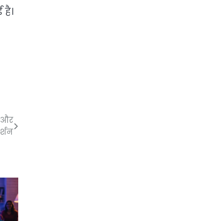
 है।
ं और
र्शन