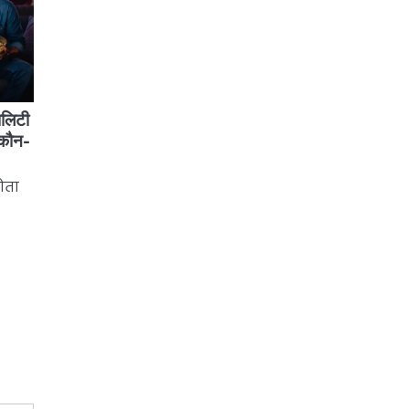
ालिटी
 कौन-
होता