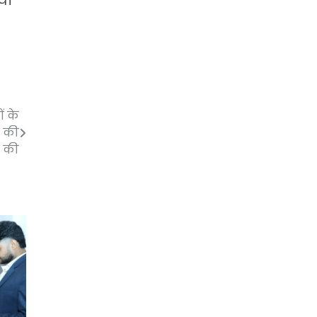
या
ं के
े की
 की