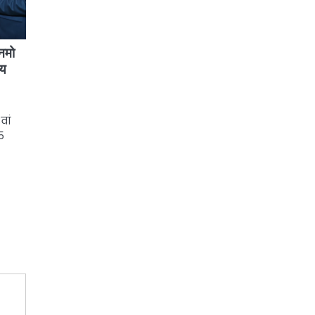
 नमो
ीय
वां
5