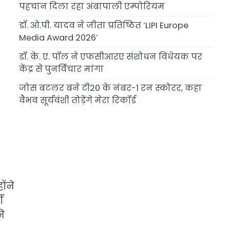
पहचान दिला रहा अंबापाली एम्पोरियम
डॉ. ओ.पी. यादव ने जीता प्रतिष्ठित ‘LIPI Europe
Media Award 2026’
डॉ. के. ए. पॉल ने एफसीआरए संशोधन विधेयक पर
केंद्र से पुनर्विचार मांगा
जोस बटलर बने टी20 के नंबर-1 रन स्कोरर, कहा
वैभव सूर्यवंशी तोड़ेंगे मेरा रिकॉर्ड
ोंने
ी
े