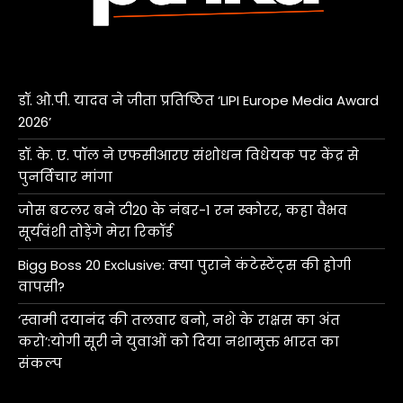
डॉ. ओ.पी. यादव ने जीता प्रतिष्ठित ‘LIPI Europe Media Award
2026’
डॉ. के. ए. पॉल ने एफसीआरए संशोधन विधेयक पर केंद्र से
पुनर्विचार मांगा
जोस बटलर बने टी20 के नंबर-1 रन स्कोरर, कहा वैभव
सूर्यवंशी तोड़ेंगे मेरा रिकॉर्ड
Bigg Boss 20 Exclusive: क्या पुराने कंटेस्टेंट्स की होगी
वापसी?
‘स्वामी दयानंद की तलवार बनो, नशे के राक्षस का अंत
करो’:योगी सूरी ने युवाओं को दिया नशामुक्त भारत का
संकल्प