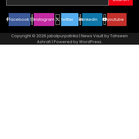
Facebook
instagram
twitter
linkedin
youtube
Copyright © 2026
jabalpurpatrika
| News Vault by
Tahseen
Ashrafi
| Powered by
WordPress
.