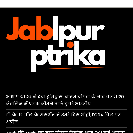
आशीष यादव ने रचा इतिहास, नीरज चोपड़ा के बाद वर्ल्ड U20
जैवलिन में पदक जीतने वाले दूसरे भारतीय
डॉ. के. ए. पॉल के समर्थन में उतरे टिम शीही, FCRA बिल पर
अपील
Yash की Toxic का नया पोस्टर रिलीज, आज 7:01 बजे आएगा