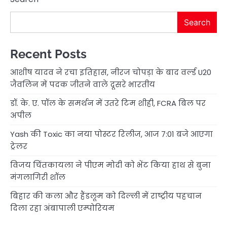
Search
Recent Posts
आशीष यादव ने रचा इतिहास, नीरज चोपड़ा के बाद वर्ल्ड U20
जैवलिन में पदक जीतने वाले दूसरे भारतीय
डॉ. के. ए. पॉल के समर्थन में उतरे टिम शीही, FCRA बिल पर
अपील
Yash की Toxic का नया पोस्टर रिलीज, आज 7:01 बजे आएगा
ट्रेलर
विजय चिंतकायला ने पीएम मोदी को भेंट किया हाथ से बुना
मंगलागिरी शॉल
बिहार की कला और हैंडलूम को दिल्ली में राष्ट्रीय पहचान
दिला रहा अंबापाली एम्पोरियम