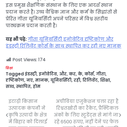
इस प्रमुख शैक्षणिक संस्थान के लिए एक आदर्श स्थान
प्रदान करते हैं। उच्च वैश्विक ज्ञान और कर्म के सिद्धांतों से
प्रेरित गीता यूनिवर्सिटी अपने परिसर में विश्व स्तरीय
पाठ्यक्रम प्रदान करती है।
यह भी पढ़े:
गीता यूनिवर्सिटी इनोवेटिव दृष्टिकोण और
इंडस्ट्री रिलिवेंट कोर्स के साथ स्थापित कर रही नए मानक
Post Views:
174
शिक्षा
Tagged
इंडस्ट्री
,
इनोवेटिव
,
और
,
कर
,
के
,
कोर्स
,
गीता
,
दृष्टिकोण
,
नए
,
मानक
,
यूनिवर्सिटी
,
रही
,
रिलिवेंट
,
शिक्षा
,
साथ
,
स्थापित
,
होम
इटाढ़ी किसान
अचीविया एजुकेशन चला रहा है
Post
उत्पादक कंपनी ने
रिश्वतखोरी का रैकेट, प्रैक्टिकल
navigation
कृषि उत्पादों के क्षेत्र
अंकों के लिए स्टूडेंट्स से मांगे जा
में बिहार को दिलाई
रहे 6500 रुपए, नहीं देने पर फेल