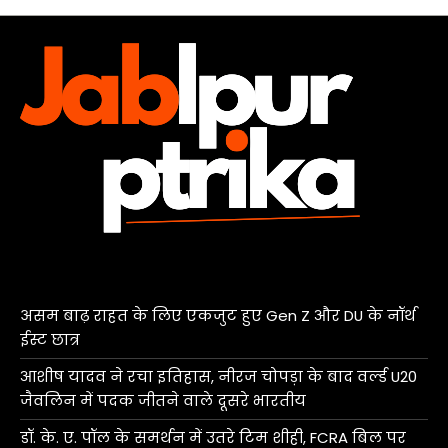
असम बाढ़ राहत के लिए एकजुट हुए Gen Z और DU के नॉर्थ
ईस्ट छात्र
आशीष यादव ने रचा इतिहास, नीरज चोपड़ा के बाद वर्ल्ड U20
जैवलिन में पदक जीतने वाले दूसरे भारतीय
डॉ. के. ए. पॉल के समर्थन में उतरे टिम शीही, FCRA बिल पर