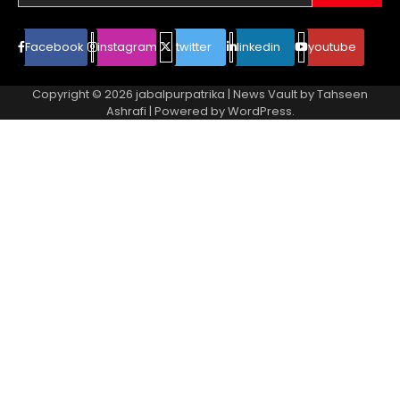
Facebook
instagram
twitter
linkedin
youtube
Copyright © 2026
jabalpurpatrika
| News Vault by
Tahseen
Ashrafi
| Powered by
WordPress
.