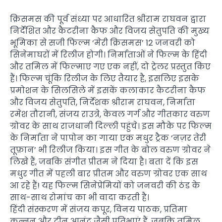
क्रिसमस की पूर्व संध्या पर आधारित श्रीराम राघवन द्वारा
निर्देशित और कैटरीना कैफ और विजय सेतुपति की मुख्य
भूमिका से सजी फिल्म ‘मेरी क्रिसमस’ 12 जनवरी को
सिनेमाघरों में रिलीज होगी। निर्माताओं ने फिल्म के हिंदी
और तमिल में फिल्माए गए एक नहीं, दो ट्रेलर प्रस्तुत किए
हैं। फिल्म चूंकि रिलीज के लिए तैयार है, इसलिए इसके
प्रमोशन के सिलसिले में इसकें कलाकार कैटरीना कैफ
और विजय सेतुपति, निर्देशक श्रीराम राघवन, निर्माता
रमेश तौरानी, ​​संजय राउत्रे, केवल गर्ग और गीतकार वरुण
ग्रोवर के साथ राजधानी दिल्ली पहुंचे। इस मौके पर फिल्म
के निर्माता ने पापोन का गाया एक मधुर ट्रैक ‘नज़र तेरी
तूफ़ान’ भी रिलीज किया। इस गीत के बोल वरुण ग्रोवर ने
लिखे हैं, जबकि संगीत प्रीतम ने दिया है। बता दें कि इस
मधुर गीत में पहली बार प्रीतम और वरुण ग्रोवर एक साथ
आ रहे हैं! यह फिल्म सिनेप्रेमियों को जनवरी की ठंड के
साथ-साथ रोमांच का भी वादा करती है।
हिंदी संस्करण में संजय कपूर, विनय पाठक, प्रतिमा
कन्नन और टीनू आनंद जैसी प्रतिभाएं हैं, जबकि तमिल