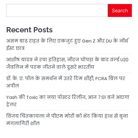
Search
Recent Posts
असम बाढ़ राहत के लिए एकजुट हुए Gen Z और DU के नॉर्थ
ईस्ट छात्र
आशीष यादव ने रचा इतिहास, नीरज चोपड़ा के बाद वर्ल्ड U20
जैवलिन में पदक जीतने वाले दूसरे भारतीय
डॉ. के. ए. पॉल के समर्थन में उतरे टिम शीही, FCRA बिल पर
अपील
Yash की Toxic का नया पोस्टर रिलीज, आज 7:01 बजे आएगा
ट्रेलर
विजय चिंतकायला ने पीएम मोदी को भेंट किया हाथ से बुना
मंगलागिरी शॉल