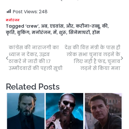
Post Views:
248
मनोरंजन
Tagged
‘crew’
,
अब
,
एडवांस
,
और
,
करीना-तब्बू
,
की
,
कृति
,
बुकिंग
,
मनोरंजन
,
में
,
शुरू
,
सिनेमाघरों
,
होम
कांग्रेस की नाराजगी का
देश की वित्त मंत्री के पास ही
Post
ध्यान न देकर, उद्धव
लोक सभा चुनाव लड़ने के
navigation
ठाकरे ने जारी की 17
लिए नही है फंड, चुनाव
उम्मीदवारों की पहली सूची
लड़ने से किया मना
Related Posts