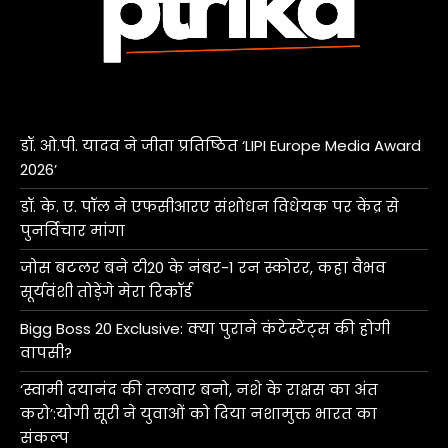
डॉ. ओ.पी. यादव ने जीता प्रतिष्ठित ‘LIPI Europe Media Award
2026’
डॉ. के. ए. पॉल ने एफसीआरए संशोधन विधेयक पर केंद्र से
पुनर्विचार मांगा
जोस बटलर बने टी20 के नंबर-1 रन स्कोरर, कहा वैभव
सूर्यवंशी तोड़ेंगे मेरा रिकॉर्ड
Bigg Boss 20 Exclusive: क्या पुराने कंटेस्टेंट्स की होगी
वापसी?
‘स्वामी दयानंद की तलवार बनो, नशे के राक्षस का अंत
करो’:योगी सूरी ने युवाओं को दिया नशामुक्त भारत का
संकल्प