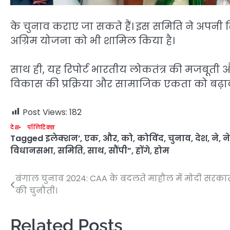
के चुनाव कराए जा सकते हैं। इस समिति ने अपनी स
अग्रिम योजना को भी शामिल किया है।
साथ ही, यह रिपोर्ट भारतीय लोकतंत्र की मजबूती
विकास की प्रक्रिया और सामाजिक एकता को बढ़ाव
Post Views:
182
देश
पॉलिटिक्स
Tagged
इलेक्शन’
,
एक
,
और
,
को
,
कोविंद
,
चुनाव
,
देश
,
ने
,
न
विधानसभा
,
समिति
,
साथ
,
सौंपी”
,
होंगे
,
होम
बंगाल चुनाव 2024: CAA के बदलते माहौल में मोदी सरका
Post
की चुनौती।
navigation
Related Posts