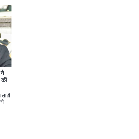
 ने
ं की
फ्तारी
को