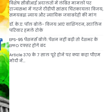
विशेष सीबीआई अदालतों में लंबित मामलों पर
राज्यसभा में गरजे टीडीपी सांसद चिंतकायला विजय,
समयबद्ध न्याय और न्यायिक जवाबदेही की मांग
डॉ. के.ए. पॉल बोले- विजय आएं वाशिंगटन, स्टालिन
परिवार हमले रोके
EPS-95 पेंशनर्स बोले: पेंशन नहीं बढ़ी तो देशभर के
EPFO दफ्तर होंगे बंद
Article 370 के 7 साल पूरे होने पर क्या कहा पीएम
मोदी ने…