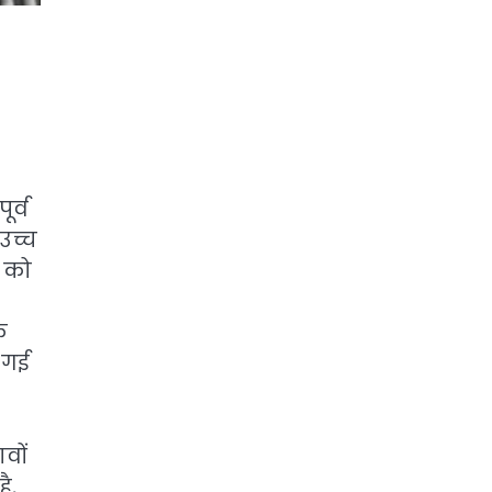
र्व
उच्च
ि को
े
 गई
वों
ै,