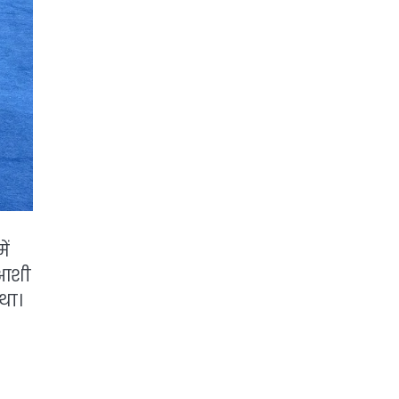
ें
 आशी
था।