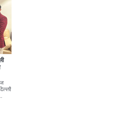
ली
ी
ान
दिल्ली
न…