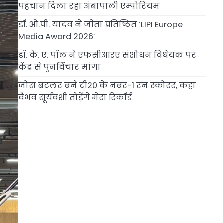
पहचान दिला रहा अंबापाली एम्पोरियम
डॉ. ओ.पी. यादव ने जीता प्रतिष्ठित ‘LIPI Europe
Media Award 2026’
डॉ. के. ए. पॉल ने एफसीआरए संशोधन विधेयक पर
केंद्र से पुनर्विचार मांगा
जोस बटलर बने टी20 के नंबर-1 रन स्कोरर, कहा
वैभव सूर्यवंशी तोड़ेंगे मेरा रिकॉर्ड