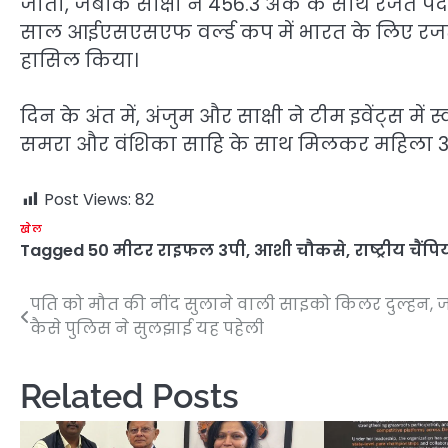
जीता, जबकि साक्षी ने 456.3 अंक के साथ रजत पदक
साल आईएसएसएफ वर्ल्ड कप में भारत के लिए रजत
हासिल किया।
दिन के अंत में, अंजुम और साक्षी ने टीम इवेंट्स म
समरा और वंशिका साहि के साथ मिलकर महिला 3पी स
Post Views:
82
खेल
Tagged
50 मीटर राइफल 3पी
,
आशी चौकसे
,
राष्ट्रीय चैं
पति को मौत की नींद सुलाने वाली साइको किलर दुल्हन, जा
Post
कैसे पुलिस ने सुलझाई यह पहेली
navigation
Related Posts