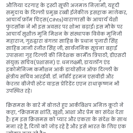
औलिया दरगाह के ट्रस्टी सूफी अजमल निज़ामी, यहूदी
समुदाय के दिल्ली प्रमुख रब्बी ईजेकील इसहाक मालेकर,
आचार्य फ्रॉम चिट्स(Cihts)वाराणासी के आचार्य येशी
फुंटसॉक ने भी इस अवसर पर शोभा बढ़ाई। इस मौके पर
आचार्य सुशील मुनि मिशन के संस्थापक विवेक मुनिजी
महाराज, गुरुद्वारा बंगला साहिब के प्रधान पुजारी सिंह
साहिब ज्ञानी रंजीत सिंह जी, सार्वजनिक सूचना बहाई
उपासना गृह दिल्ली की निदेशक कार्मेल त्रिपाठी, डीएसटी
संयुक्त सचिव(प्रशासन) ए. धनलक्ष्मी, डायलॉग एंड
इकोमेनिज्म कमीशन आर्क डायोसीज ऑफ दिल्ली के
क्षेत्रीय सचिव आरईवी. डॉ. नॉर्बर्ट हरमन एसवीडी और
केरला बीजेपी स्टेट वाइस प्रेटिडेंट एएन राधाकृष्णन भी
उपस्थित रहे।
क्रिसमस के बारे में बोलते हुए आर्कबिशप अनिल कूटो ने
कहा, “क्रिसमस शांति, खुशी, आशा और प्रेम का संदेश देता
है। हम इस क्रिसमस को प्यार और एकता के संदेश के साथ
मना रहे हैं, दिलों को जोड़ रहे हैं और इसे भारत के लिए एक