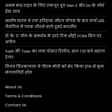
असम बाढ़ राहत के लिए एकजुट हुए Gen Z और DU के नॉर्थ
ईस्ट छात्र
आशीष यादव ने रचा इतिहास, नीरज चोपड़ा के बाद वर्ल्ड U20
जैवलिन में पदक जीतने वाले दूसरे भारतीय
डॉ. के. ए. पॉल के समर्थन में उतरे टिम शीही, FCRA बिल पर
अपील
Yash की Toxic का नया पोस्टर रिलीज, आज 7:01 बजे आएगा
ट्रेलर
विजय चिंतकायला ने पीएम मोदी को भेंट किया हाथ से बुना
मंगलागिरी शॉल
About Us
Terms & Conditions
Contact Us