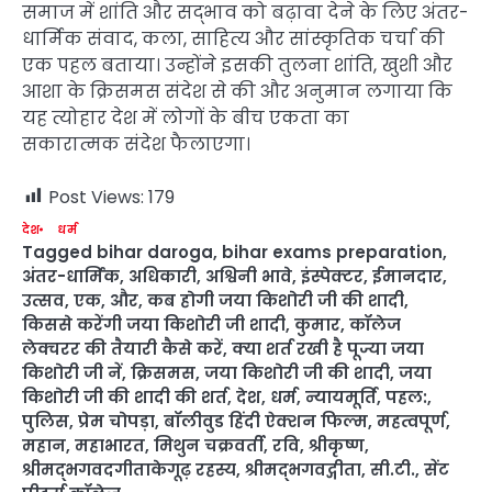
समाज में शांति और सद्भाव को बढ़ावा देने के लिए अंतर-
धार्मिक संवाद, कला, साहित्य और सांस्कृतिक चर्चा की
एक पहल बताया। उन्होंने इसकी तुलना शांति, खुशी और
आशा के क्रिसमस संदेश से की और अनुमान लगाया कि
यह त्योहार देश में लोगों के बीच एकता का
सकारात्मक संदेश फैलाएगा।
Post Views:
179
देश
धर्म
Tagged
bihar daroga
,
bihar exams preparation
,
अंतर-धार्मिक
,
अधिकारी
,
अश्विनी भावे
,
इंस्पेक्टर
,
ईमानदार
,
उत्सव
,
एक
,
और
,
कब होगी जया किशोरी जी की शादी
,
किससे करेंगी जया किशोरी जी शादी
,
कुमार
,
कॉलेज
लेक्चरर की तैयारी कैसे करें
,
क्या शर्त रखी है पूज्या जया
किशोरी जी नें
,
क्रिसमस
,
जया किशोरी जी की शादी
,
जया
किशोरी जी की शादी की शर्त
,
देश
,
धर्म
,
न्यायमूर्ति
,
पहल:
,
पुलिस
,
प्रेम चोपड़ा
,
बॉलीवुड हिंदी ऐक्शन फिल्म
,
महत्वपूर्ण
,
महान
,
महाभारत
,
मिथुन चक्रवर्ती
,
रवि
,
श्रीकृष्ण
,
श्रीमद्भगवदगीताकेगूढ़ रहस्य
,
श्रीमद्भगवद्गीता
,
सी.टी.
,
सेंट