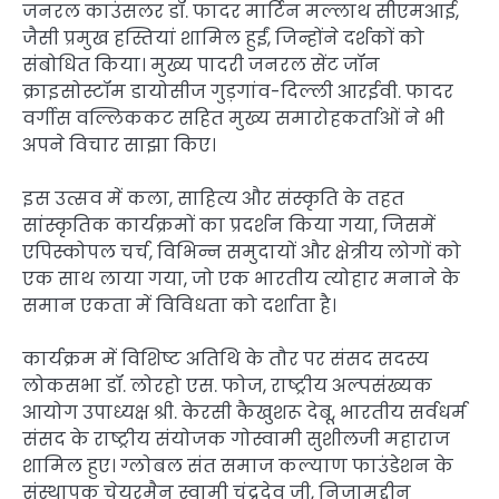
जनरल काउंसलर डॉ. फादर मार्टिन मल्लाथ सीएमआई,
जैसी प्रमुख हस्तियां शामिल हुईं, जिन्होंने दर्शकों को
संबोधित किया। मुख्य पादरी जनरल सेंट जॉन
क्राइसोस्टॉम डायोसीज गुड़गांव-दिल्ली आरईवी. फादर
वर्गीस वल्लिककट सहित मुख्य समारोहकर्ताओं ने भी
अपने विचार साझा किए।
इस उत्सव में कला, साहित्य और संस्कृति के तहत
सांस्कृतिक कार्यक्रमों का प्रदर्शन किया गया, जिसमें
एपिस्कोपल चर्च, विभिन्न समुदायों और क्षेत्रीय लोगों को
एक साथ लाया गया, जो एक भारतीय त्योहार मनाने के
समान एकता में विविधता को दर्शाता है।
कार्यक्रम में विशिष्ट अतिथि के तौर पर संसद सदस्य
लोकसभा डॉ. लोरहो एस. फोज, राष्ट्रीय अल्पसंख्यक
आयोग उपाध्यक्ष श्री. केरसी कैखुशरू देबू, भारतीय सर्वधर्म
संसद के राष्ट्रीय संयोजक गोस्वामी सुशीलजी महाराज
शामिल हुए। ग्लोबल संत समाज कल्याण फाउंडेशन के
संस्थापक चेयरमैन स्वामी चंद्रदेव जी, निजामुद्दीन