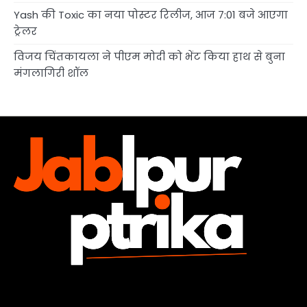
Yash की Toxic का नया पोस्टर रिलीज, आज 7:01 बजे आएगा
ट्रेलर
विजय चिंतकायला ने पीएम मोदी को भेंट किया हाथ से बुना
मंगलागिरी शॉल