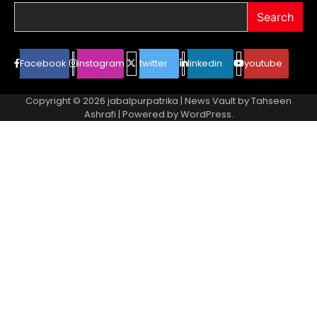
Search
Facebook
instagram
twitter
linkedin
youtube
Copyright © 2026
jabalpurpatrika
| News Vault by
Tahseen
Ashrafi
| Powered by
WordPress
.