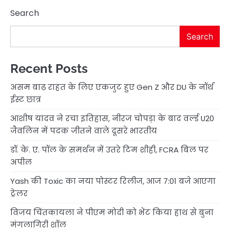
Search
Search
Recent Posts
असम बाढ़ राहत के लिए एकजुट हुए Gen Z और DU के नॉर्थ
ईस्ट छात्र
आशीष यादव ने रचा इतिहास, नीरज चोपड़ा के बाद वर्ल्ड U20
जैवलिन में पदक जीतने वाले दूसरे भारतीय
डॉ. के. ए. पॉल के समर्थन में उतरे टिम शीही, FCRA बिल पर
अपील
Yash की Toxic का नया पोस्टर रिलीज, आज 7:01 बजे आएगा
ट्रेलर
विजय चिंतकायला ने पीएम मोदी को भेंट किया हाथ से बुना
मंगलागिरी शॉल