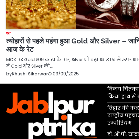
देश
त्योहारों से पहले महंगा हुआ Gold और Silver – जान
आज के रेट
MCX पर Gold ₹1.09 लाख के पार, Silver भी चढ़ा ₹1.3 लाख से ऊपर भ
में Gold और Silver की…
by
Khushi Sikarwar
09/09/2025
विजय चिंतकाय
किया हाथ से 
बिहार की कला
राष्ट्रीय पहच
एम्पोरियम
डॉ. ओ.पी. यादव