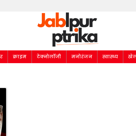
ार
क्राइम
टेक्नोलॉजी
मनोरंजन
स्वास्थ्य
खे