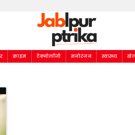
ार
क्राइम
टेक्नोलॉजी
मनोरंजन
स्वास्थ्य
खे