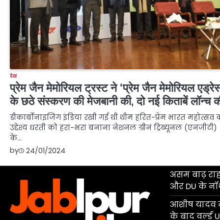
देश
प्रेम जैन मेमोरियल ट्रस्ट ने ‘प्रेम जैन मेमोरियल एड्रे
के छठे संस्करण की मेजबानी की, दो नई किताबें लॉन्च क
डीकार्बोनाइजिंग इंडिया रखी गई थी थीम हरित-प्रेम भारत महोत्सव 
उद्देश्य धरती को हरा-भरा बनाना नेशनल ग्रीन ट्रिब्यूनल (एनजीटी)
के…
by
24/01/2024
असम बाढ़ रा
और DU के नॉर्थ
आशीष यादव न
के बाद वर्ल्