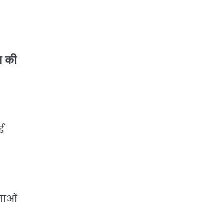
न की
ई
ताओं