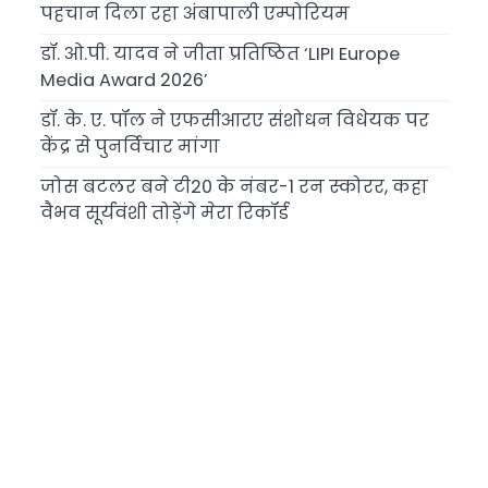
पहचान दिला रहा अंबापाली एम्पोरियम
डॉ. ओ.पी. यादव ने जीता प्रतिष्ठित ‘LIPI Europe
Media Award 2026’
डॉ. के. ए. पॉल ने एफसीआरए संशोधन विधेयक पर
केंद्र से पुनर्विचार मांगा
जोस बटलर बने टी20 के नंबर-1 रन स्कोरर, कहा
वैभव सूर्यवंशी तोड़ेंगे मेरा रिकॉर्ड