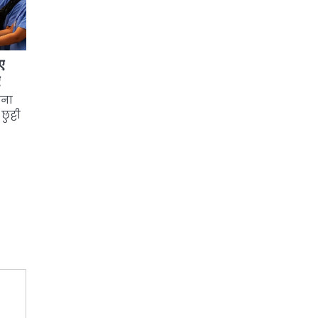
ए
ए
हना
ुट्टी