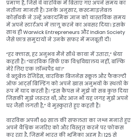
प्रमाण है, जिसे वे वारविक में बिताए गए अपने समय का
नतीजा मानती हैं। उनके अनुसार, कस्टमाइज़ेबल
कोर्सवर्क ने उन्हें अकादमिक ज्ञान को वास्तविक समय
में अपने स्टार्टअप में लागू करने का अवसर दिया। इसके
साथ ही Warwick Entrepreneurs और Indian Society
जैसे छात्र समुदायों ने उनके सफर में मजबूती दी।
“हर क्लास, हर अनुभव मैंने सीधे कावा में उतारा,” श्रेया
कहती हैं। “वारविक सिर्फ एक विश्वविद्यालय नहीं, बल्कि
मेरे लिए एक लॉन्चपैड था।”
वे ब्लूबेल रेजिडेंस, वारविक बिजनेस स्कूल और फैकल्टी
ऑफ आर्ट्स बिल्डिंग को अपने खास अनुभवों के स्थलों के
रूप में याद करती हैं। “इस कैंपस ने मुझे वो सब कुछ दिया
जिसकी मुझे जरूरत थी, और आज भी यह जगह मुझे अपने
घर जैसी लगती है,” वे मुस्कुराते हुए कहती हैं।
वारविक अपनी 60 साल की सफलता का जश्न मनाते हुए
अपने वैश्विक नजरिए को और विस्तृत करने पर फोकस
कर रहा है, जिसमें भारत की भूमिका अहम है। 125 से