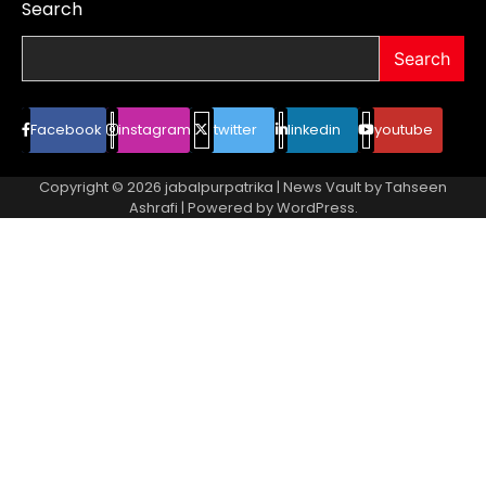
Search
Search
Facebook
instagram
twitter
linkedin
youtube
Copyright © 2026
jabalpurpatrika
| News Vault by
Tahseen
Ashrafi
| Powered by
WordPress
.