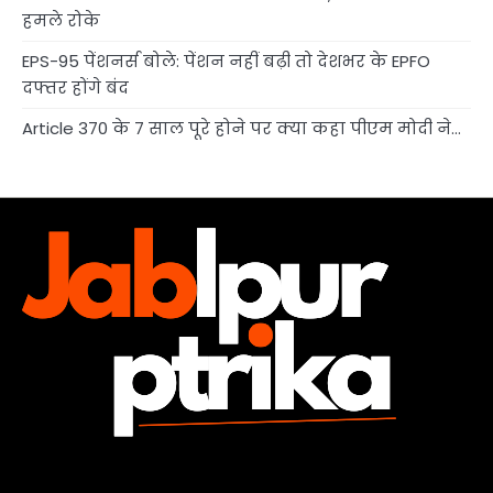
हमले रोके
EPS-95 पेंशनर्स बोले: पेंशन नहीं बढ़ी तो देशभर के EPFO
दफ्तर होंगे बंद
Article 370 के 7 साल पूरे होने पर क्या कहा पीएम मोदी ने…