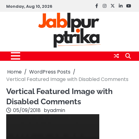
Skip
Monday, Aug 10, 2026
Facebook
instagram
twitter
linkedin
yout
to
content
Home
WordPress Posts
Vertical Featured Image with Disabled Comments
Vertical Featured Image with
Disabled Comments
05/09/2018
by
admin