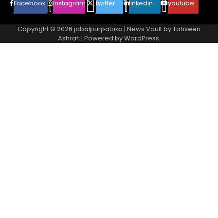
Facebook
instagram
twitter
linkedin
youtube
Copyright © 2026
jabalpurpatrika
| News Vault by
Tahseen
Ashrafi
| Powered by
WordPress
.