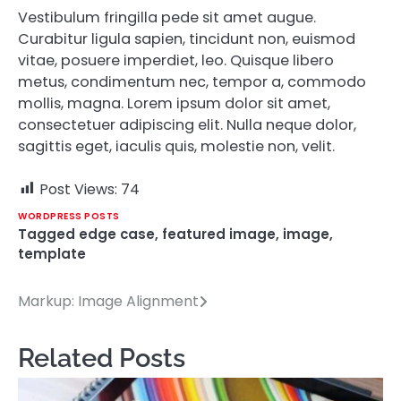
Vestibulum fringilla pede sit amet augue.
Curabitur ligula sapien, tincidunt non, euismod
vitae, posuere imperdiet, leo. Quisque libero
metus, condimentum nec, tempor a, commodo
mollis, magna. Lorem ipsum dolor sit amet,
consectetuer adipiscing elit. Nulla neque dolor,
sagittis eget, iaculis quis, molestie non, velit.
Post Views:
74
WORDPRESS POSTS
Tagged
edge case
,
featured image
,
image
,
template
Markup: Image Alignment
Post
navigation
Related Posts