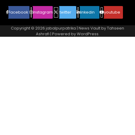
Facebook
instagram
twitter
linkedin
youtube
Copyright © 2026
jabalpurpatrika
| News Vault by
Tahseen
Ashrafi
| Powered by
WordPress
.