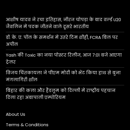
आशीष यादव ने रचा इतिहास, नीरज चोपड़ा के बाद वर्ल्ड U20
जैवलिन में पदक जीतने वाले दूसरे भारतीय
डॉ. के. ए. पॉल के समर्थन में उतरे टिम शीही, FCRA बिल पर
अपील
Yash की Toxic का नया पोस्टर रिलीज, आज 7:01 बजे आएगा
ट्रेलर
विजय चिंतकायला ने पीएम मोदी को भेंट किया हाथ से बुना
मंगलागिरी शॉल
बिहार की कला और हैंडलूम को दिल्ली में राष्ट्रीय पहचान
दिला रहा अंबापाली एम्पोरियम
About Us
Terms & Conditions