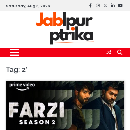
Skip
Saturday, Aug 8, 2026
Facebook
instagram
twitter
linkedin
yout
to
content
Tag:
2’