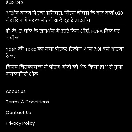
ईस्ट छात्र
आशीष यादव ने रचा इतिहास, नीरज चोपड़ा के बाद वर्ल्ड U20
जैवलिन में पदक जीतने वाले दूसरे भारतीय
डॉ. के. ए. पॉल के समर्थन में उतरे टिम शीही, FCRA बिल पर
अपील
Yash की Toxic का नया पोस्टर रिलीज, आज 7:01 बजे आएगा
ट्रेलर
विजय चिंतकायला ने पीएम मोदी को भेंट किया हाथ से बुना
मंगलागिरी शॉल
About Us
Terms & Conditions
Contact Us
Privacy Policy