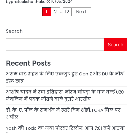
16/05/2024
by
prateeksha thakur
…
Posts
1
2
12
Next
pagination
Search
Search
Recent Posts
असम बाढ़ राहत के लिए एकजुट हुए Gen Z और DU के नॉर्थ
ईस्ट छात्र
आशीष यादव ने रचा इतिहास, नीरज चोपड़ा के बाद वर्ल्ड U20
जैवलिन में पदक जीतने वाले दूसरे भारतीय
डॉ. के. ए. पॉल के समर्थन में उतरे टिम शीही, FCRA बिल पर
अपील
Yash की Toxic का नया पोस्टर रिलीज, आज 7:01 बजे आएगा