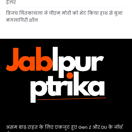
ट्रेलर
विजय चिंतकायला ने पीएम मोदी को भेंट किया हाथ से बुना
मंगलागिरी शॉल
असम बाढ़ राहत के लिए एकजुट हुए Gen Z और DU के नॉर्थ