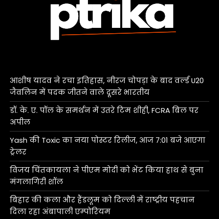
आशीष यादव ने रचा इतिहास, नीरज चोपड़ा के बाद वर्ल्ड U20
जैवलिन में पदक जीतने वाले दूसरे भारतीय
डॉ. के. ए. पॉल के समर्थन में उतरे टिम शीही, FCRA बिल पर
अपील
Yash की Toxic का नया पोस्टर रिलीज, आज 7:01 बजे आएगा
ट्रेलर
विजय चिंतकायला ने पीएम मोदी को भेंट किया हाथ से बुना
मंगलागिरी शॉल
बिहार की कला और हैंडलूम को दिल्ली में राष्ट्रीय पहचान
दिला रहा अंबापाली एम्पोरियम