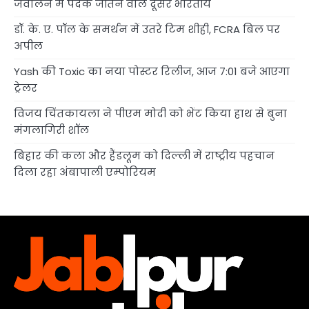
जैवलिन में पदक जीतने वाले दूसरे भारतीय
डॉ. के. ए. पॉल के समर्थन में उतरे टिम शीही, FCRA बिल पर
अपील
Yash की Toxic का नया पोस्टर रिलीज, आज 7:01 बजे आएगा
ट्रेलर
विजय चिंतकायला ने पीएम मोदी को भेंट किया हाथ से बुना
मंगलागिरी शॉल
बिहार की कला और हैंडलूम को दिल्ली में राष्ट्रीय पहचान
दिला रहा अंबापाली एम्पोरियम