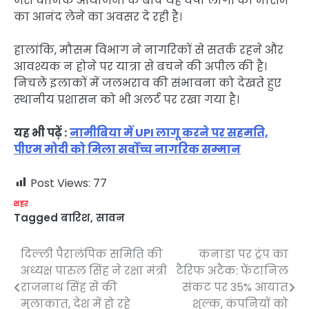
जैसे धार्मिक आयोजनों के बीच यह वर्षा लोगों को मौसम
का आनंद लेने का अवसर दे रही है।
हालांकि, मौसम विभाग ने नागरिकों से सतर्क रहने और
आवश्यक न होने पर यात्रा से बचने की अपील की है।
निचले इलाकों में जलभराव की संभावना को देखते हुए
स्थानीय प्रशासन को भी अलर्ट पर रखा गया है।
यह भी पढ़ें :
नामीबिया में UPI लागू करने पर सहमति,
पीएम मोदी को मिला सर्वोच्च नागरिक सम्मान
Post Views:
77
शहर
Tagged
बारिश
,
सावन
दिल्ली पैरालंपिक समिति की
कनाडा पर ट्रंप का
Post
अध्यक्ष पारुल सिंह ने रक्षा मंत्री
टैरिफ अटैक: फेंटानिल
navigation
राजनाथ सिंह से की
संकट पर 35% आयात
मुलाकात, देश में हो रहे
शुल्क, कंपनियों को