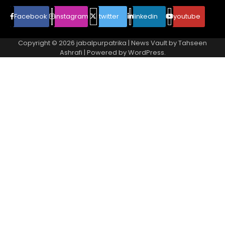
Facebook
instagram
twitter
linkedin
youtube
Copyright © 2026
jabalpurpatrika
| News Vault by
Tahseen
Ashrafi
| Powered by
WordPress
.