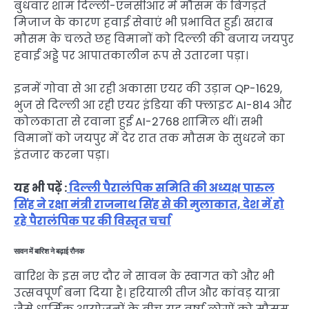
बुधवार शाम दिल्ली-एनसीआर में मौसम के बिगड़ते
मिजाज के कारण हवाई सेवाएं भी प्रभावित हुईं। खराब
मौसम के चलते छह विमानों को दिल्ली की बजाय जयपुर
हवाई अड्डे पर आपातकालीन रूप से उतारना पड़ा।
इनमें गोवा से आ रही अकासा एयर की उड़ान QP-1629,
भुज से दिल्ली आ रही एयर इंडिया की फ्लाइट AI-814 और
कोलकाता से रवाना हुई AI-2768 शामिल थीं। सभी
विमानों को जयपुर में देर रात तक मौसम के सुधरने का
इंतजार करना पड़ा।
यह भी पढ़ें :
दिल्ली पैरालंपिक समिति की अध्यक्ष पारुल
सिंह ने रक्षा मंत्री राजनाथ सिंह से की मुलाकात, देश में हो
रहे पैरालंपिक पर की विस्तृत चर्चा
सावन में बारिश ने बढ़ाई रौनक
बारिश के इस नए दौर ने सावन के स्वागत को और भी
उत्सवपूर्ण बना दिया है। हरियाली तीज और कांवड़ यात्रा