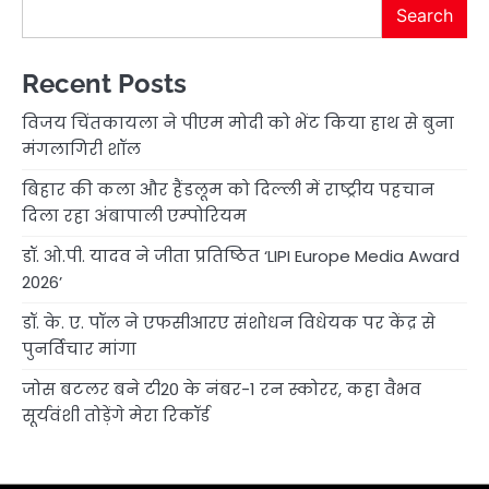
Search
Recent Posts
विजय चिंतकायला ने पीएम मोदी को भेंट किया हाथ से बुना
मंगलागिरी शॉल
बिहार की कला और हैंडलूम को दिल्ली में राष्ट्रीय पहचान
दिला रहा अंबापाली एम्पोरियम
डॉ. ओ.पी. यादव ने जीता प्रतिष्ठित ‘LIPI Europe Media Award
2026’
डॉ. के. ए. पॉल ने एफसीआरए संशोधन विधेयक पर केंद्र से
पुनर्विचार मांगा
जोस बटलर बने टी20 के नंबर-1 रन स्कोरर, कहा वैभव
सूर्यवंशी तोड़ेंगे मेरा रिकॉर्ड