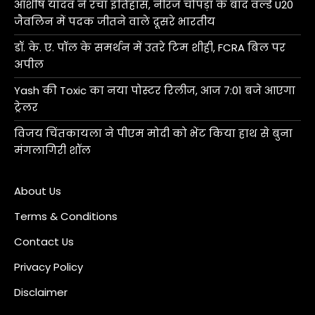
आशीष यादव ने रचा इतिहास, नीरज चोपड़ा के बाद वर्ल्ड U20
जैवलिन में पदक जीतने वाले दूसरे भारतीय
डॉ. के. ए. पॉल के समर्थन में उतरे टिम शीही, FCRA बिल पर
अपील
Yash की Toxic का नया पोस्टर रिलीज, आज 7:01 बजे आएगा
ट्रेलर
विजय चिंतकायला ने पीएम मोदी को भेंट किया हाथ से बुना
मंगलागिरी शॉल
About Us
Terms & Conditions
Contact Us
Privacy Policy
Disclaimer