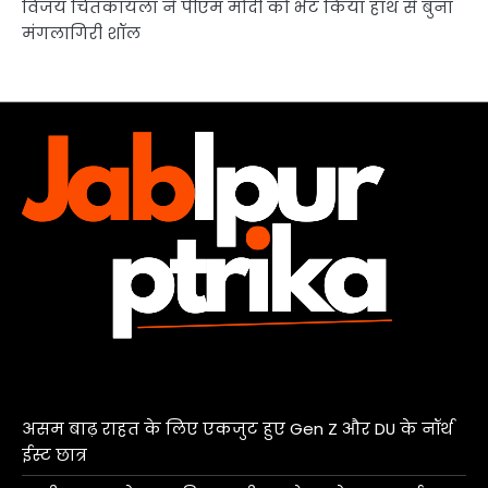
विजय चिंतकायला ने पीएम मोदी को भेंट किया हाथ से बुना
मंगलागिरी शॉल
असम बाढ़ राहत के लिए एकजुट हुए Gen Z और DU के नॉर्थ
ईस्ट छात्र