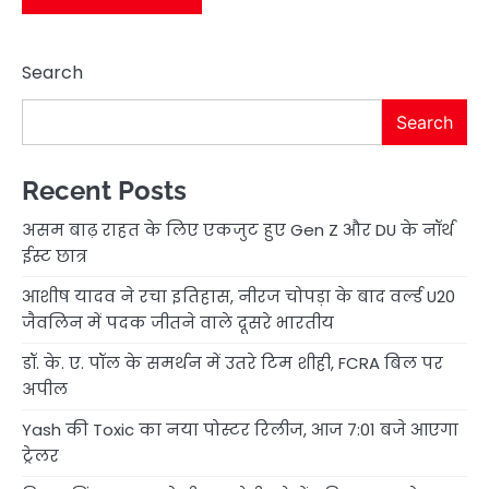
Search
Search
Recent Posts
असम बाढ़ राहत के लिए एकजुट हुए Gen Z और DU के नॉर्थ
ईस्ट छात्र
आशीष यादव ने रचा इतिहास, नीरज चोपड़ा के बाद वर्ल्ड U20
जैवलिन में पदक जीतने वाले दूसरे भारतीय
डॉ. के. ए. पॉल के समर्थन में उतरे टिम शीही, FCRA बिल पर
अपील
Yash की Toxic का नया पोस्टर रिलीज, आज 7:01 बजे आएगा
ट्रेलर