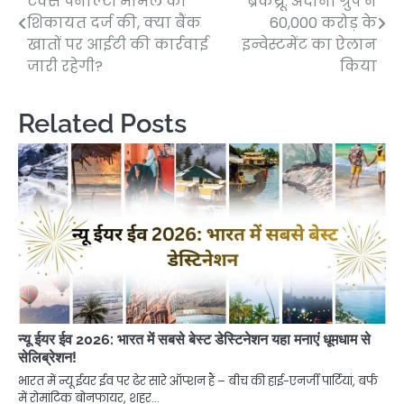
टैक्स पेनाल्टी मामले की
ब्रेकथ्रू: अदानी ग्रुप ने
navigation
शिकायत दर्ज की, क्या बैंक
60,000 करोड़ के
खातों पर आईटी की कार्रवाई
इन्वेस्टमेंट का ऐलान
जारी रहेगी?
किया
Related Posts
न्यू ईयर ईव 2026: भारत में सबसे बेस्ट डेस्टिनेशन यहा मनाएं धूमधाम से
सेलिब्रेशन!
भारत में न्यू ईयर ईव पर ढेर सारे ऑप्शन हैं – बीच की हाई-एनर्जी पार्टियां, बर्फ
में रोमांटिक बोनफायर, शहर…