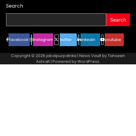
Search
Search
Facebook
instagram
twitter
linkedin
youtube
Copyright © 2026
jabalpurpatrika
| News Vault by
Tahseen
Ashrafi
| Powered by
WordPress
.