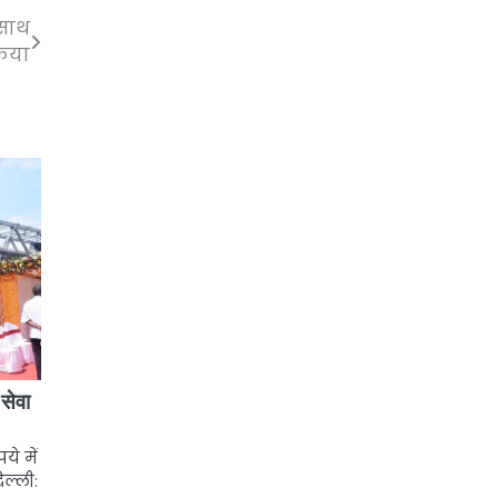
 साथ
किया
सेवा
ये में
ल्ली: