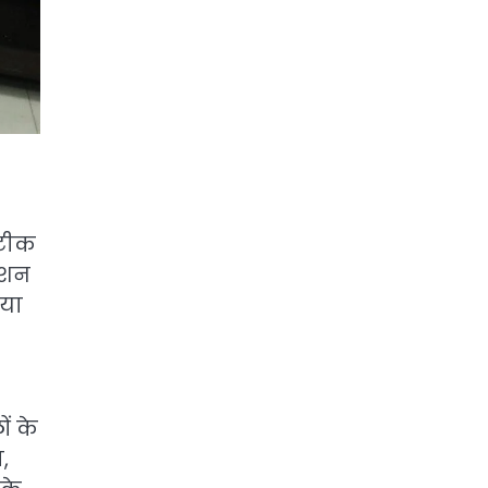
सटीक
रेशन
ाया
ों के
,