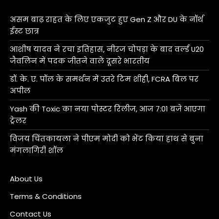
असम बाढ़ राहत के लिए एकजुट हुए Gen Z और DU के नॉर्थ
ईस्ट छात्र
आशीष यादव ने रचा इतिहास, नीरज चोपड़ा के बाद वर्ल्ड U20
जैवलिन में पदक जीतने वाले दूसरे भारतीय
डॉ. के. ए. पॉल के समर्थन में उतरे टिम शीही, FCRA बिल पर
अपील
Yash की Toxic का नया पोस्टर रिलीज, आज 7:01 बजे आएगा
ट्रेलर
विजय चिंतकायला ने पीएम मोदी को भेंट किया हाथ से बुना
मंगलागिरी शॉल
About Us
Terms & Conditions
Contact Us