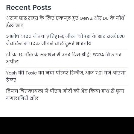
Recent Posts
असम बाढ़ राहत के लिए एकजुट हुए Gen Z और DU के नॉर्थ
ईस्ट छात्र
आशीष यादव ने रचा इतिहास, नीरज चोपड़ा के बाद वर्ल्ड U20
जैवलिन में पदक जीतने वाले दूसरे भारतीय
डॉ. के. ए. पॉल के समर्थन में उतरे टिम शीही, FCRA बिल पर
अपील
Yash की Toxic का नया पोस्टर रिलीज, आज 7:01 बजे आएगा
ट्रेलर
विजय चिंतकायला ने पीएम मोदी को भेंट किया हाथ से बुना
मंगलागिरी शॉल