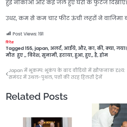
हुई नौकाओं और कई जले हुए घरों के फुटेज दिखाए। 
उधर, कम से कम चार फीट ऊंची लहरों ने वाजिमा बं
Post Views:
191
विदेश
Tagged
155
,
japan
,
अलर्ट
,
आईये
,
और
,
का
,
की
,
क्या
,
गया।
मौत हुए ,
,
विदेश
,
सुनामी
,
हटाया
,
हुआ
,
हुए,
,
है
,
होम
Japan में भूकम्प: भूकंप के बाद वीडियो में खौफनाक दृश्य:
Post
समंदर में उथल-पुथल, पत्तों की तरह हिलती ट्रेनें
navigation
Related Posts