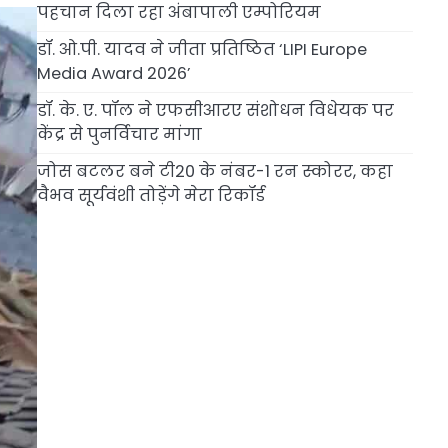
पहचान दिला रहा अंबापाली एम्पोरियम
डॉ. ओ.पी. यादव ने जीता प्रतिष्ठित ‘LIPI Europe
Media Award 2026’
डॉ. के. ए. पॉल ने एफसीआरए संशोधन विधेयक पर
केंद्र से पुनर्विचार मांगा
जोस बटलर बने टी20 के नंबर-1 रन स्कोरर, कहा
वैभव सूर्यवंशी तोड़ेंगे मेरा रिकॉर्ड