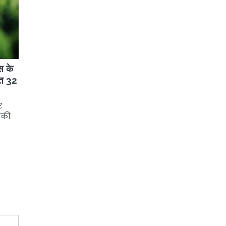
स के
ेत 32
र
धमकी