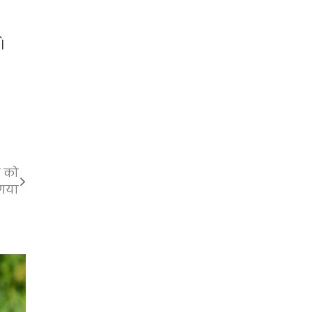
।
े को
गया