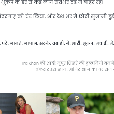
भूकंप के डर से कई लोग रातभर ठंड में बाहर रहे।
दरगाह को घेर लिया, और देश भर में छोटी सुनामी हुई
,
घंटे
,
जानते
,
जापान
,
झटके
,
तबाही
,
ने
,
भारी
,
भूकंप
,
मचाई,
,
में
,
Ira Khan की शादी: नुपुर शिखरे की दुल्हनियों बनन
बेकरार इरा खान, आमिर खान का घर सज 