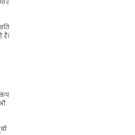
धीरे
्षति
हैं।
ूकंप
भी
ूबी