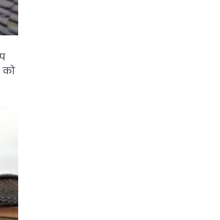
ंप
ं को