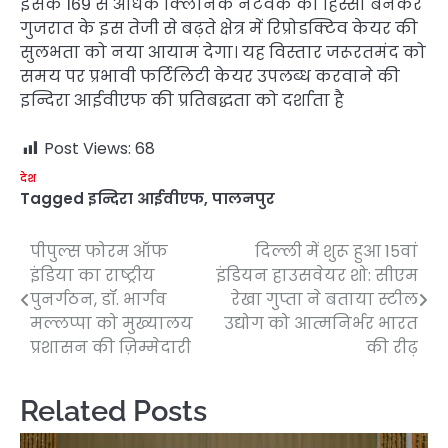
इसके 169 से अधिक क्लिनिक नेटवर्क का हिस्सा बनकर
गुजरात के इस तेजी से बढ़ते क्षेत्र में रिप्रोडक्टिव केयर की
सुलभता को नया आयाम देगा। यह विस्तार जरूरतमंद को
समय पर प्रभावी फर्टिलिटी केयर उपलब्ध करवाने की
इन्दिरा आईवीएफ की प्रतिबद्धता को दर्शाता है
Post Views:
68
देश
Tagged
इन्दिरा आईवीएफ
,
पालनपुर
पीपुल्स फोरम ऑफ
दिल्ली में शुरू हुआ 15वां
Post
इंडिया का राष्ट्रीय
इंडियन हाउसवेयर शो: सीएम
navigation
पुनर्गठन, डॉ. भार्गव
रेखा गुप्ता ने बताया स्टील
मल्लप्पा को मुख्यालय
उद्योग को आत्मनिर्भर भारत
प्रशासन की ज़िम्मेदारी
की रीढ़
Related Posts