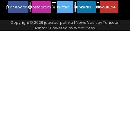
Facebook
instagram
twitter
linkedin
youtube
Copyright © 2026
jabalpurpatrika
| News Vault by
Tahseen
Ashrafi
| Powered by
WordPress
.