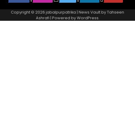
Copyright © 2026
jabalpurpatrika
| News Vault by
Tahseen
Ashrafi
| Powered by
WordPress
.