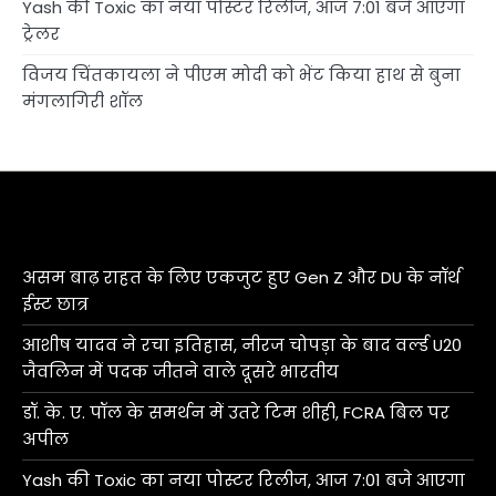
Yash की Toxic का नया पोस्टर रिलीज, आज 7:01 बजे आएगा
ट्रेलर
विजय चिंतकायला ने पीएम मोदी को भेंट किया हाथ से बुना
मंगलागिरी शॉल
असम बाढ़ राहत के लिए एकजुट हुए Gen Z और DU के नॉर्थ
ईस्ट छात्र
आशीष यादव ने रचा इतिहास, नीरज चोपड़ा के बाद वर्ल्ड U20
जैवलिन में पदक जीतने वाले दूसरे भारतीय
डॉ. के. ए. पॉल के समर्थन में उतरे टिम शीही, FCRA बिल पर
अपील
Yash की Toxic का नया पोस्टर रिलीज, आज 7:01 बजे आएगा