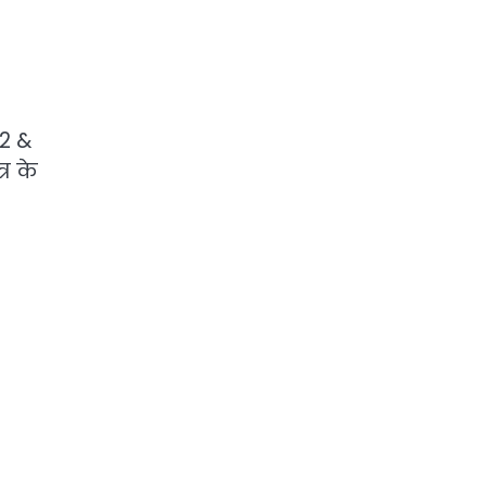
.2 &
र के