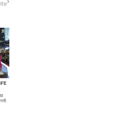
ंदेश
LiFE
ुख
ल्ली: