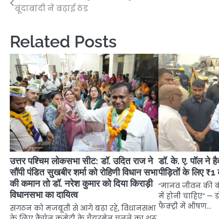
बूंदाबांदी ने बढ़ाई ठंड
navigation
Related Posts
उत्तर पश्चिम लोकसभा सीट: डॉ. उदित राज ने
डॉ. के. ए. पॉल ने ह
सौंपी पंडित सुखबीर शर्मा को रोहिणी विधान सभा
पीड़ितों के लिए ₹1
की कमान तो डॉ. नरेश कुमार को दिया किराड़ी
“मानव जीवन की कीम
विधानसभा का दायित्व
में होनी चाहिए” — ड
फैक्ट्री में भीषण…
संगठन को मजबूती से आगे बढ़ा रहे, विधानसभा
के लिए कैंपेन कमेटी के चैयरमेन चुनने का शुरू