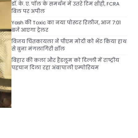
डॉ. के. ए. पॉल के समर्थन में उतरे टिम शीही, FCRA
बिल पर अपील
Yash की Toxic का नया पोस्टर रिलीज, आज 7:01
बजे आएगा ट्रेलर
विजय चिंतकायला ने पीएम मोदी को भेंट किया हाथ
से बुना मंगलागिरी शॉल
बिहार की कला और हैंडलूम को दिल्ली में राष्ट्रीय
पहचान दिला रहा अंबापाली एम्पोरियम