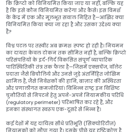
कि क्रिप्टो को विनियमित किया जाए या नहीं, बल्कि यह
है कि इसे कौन विनियमित करेगा और कैसे। इस विमर्श
के केंद्र में एक और मूलभूत सवाल निहित है—आख़िर क्या
विनियमित किया क्या जा रहा है और उसका उद्देश्य क्या
है?
विश्व पटल पर तस्वीर अब क्रमशः स्पष्ट हो रही है। नियमन
का दायरा केवल टोकन तक सीमित नहीं है, बल्कि क्रिप्टो
परिसंपत्तियों के इर्द-गिर्द विकसित संपूर्ण व्यापारिक
पारिस्थितिकी तंत्र तक फैला है—जिसमें एक्सचेंज, वॉलेट
प्रदाता जैसे बिचौलिये और उनसे जुड़े अंतर्निहित जोखिम
शामिल हैं, जैसे निवेशकों की हानि, बाज़ार की अस्थिरता
और प्रणालीगत कमजोरियां। विभिन्न राष्ट्र इन विशिष्ट
चुनौतियों से निपटने हेतु अपने-अपने नियामकीय परिधि
(regulatory perimeter) परिभाषित कर रहे हैं, और
इनका संस्थागत स्वरूप एक-दूसरे से भिन्न है।
कई देशों में यह दायित्व सीधे प्रतिभूति (सिक्योरिटीज़)
नियामकों को सौंपा गया है। इसके पीछे यह दृष्टिकोण है