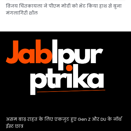
विजय चिंतकायला ने पीएम मोदी को भेंट किया हाथ से बुना
मंगलागिरी शॉल
असम बाढ़ राहत के लिए एकजुट हुए Gen Z और DU के नॉर्थ
ईस्ट छात्र