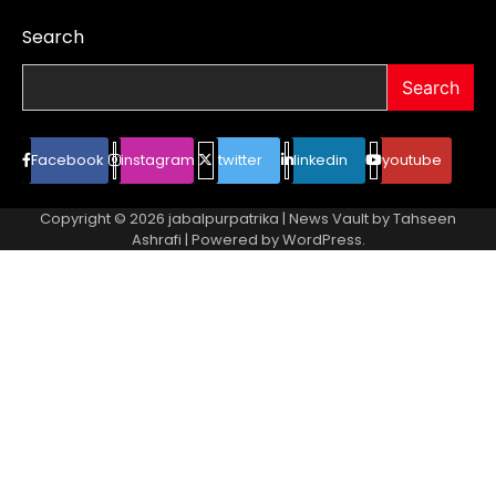
Search
Search
Facebook
instagram
twitter
linkedin
youtube
Copyright © 2026
jabalpurpatrika
| News Vault by
Tahseen
Ashrafi
| Powered by
WordPress
.