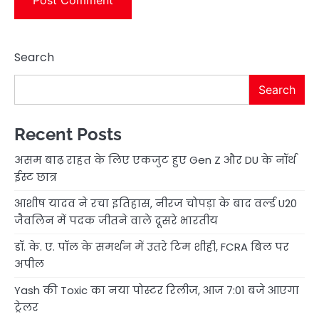
Search
Search
Recent Posts
असम बाढ़ राहत के लिए एकजुट हुए Gen Z और DU के नॉर्थ
ईस्ट छात्र
आशीष यादव ने रचा इतिहास, नीरज चोपड़ा के बाद वर्ल्ड U20
जैवलिन में पदक जीतने वाले दूसरे भारतीय
डॉ. के. ए. पॉल के समर्थन में उतरे टिम शीही, FCRA बिल पर
अपील
Yash की Toxic का नया पोस्टर रिलीज, आज 7:01 बजे आएगा
ट्रेलर