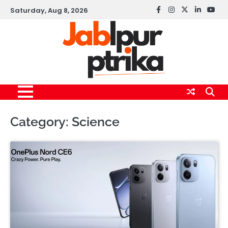
Skip
Saturday, Aug 8, 2026
Facebook
instagram
twitter
linkedin
yout
to
content
Category:
Science