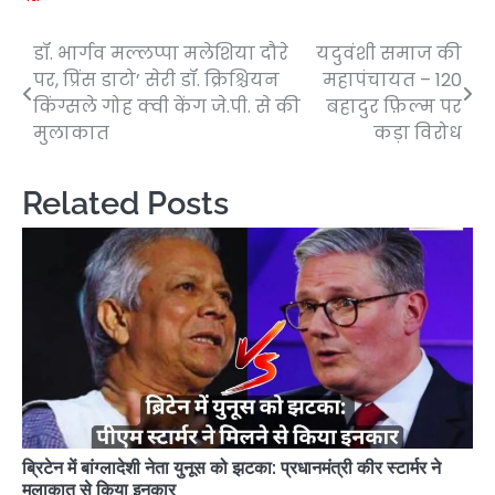
डॉ. भार्गव मल्लप्पा मलेशिया दौरे
यदुवंशी समाज की
Post
पर, प्रिंस डाटो’ सेरी डॉ. क्रिश्चियन
महापंचायत – 120
navigation
किंग्सले गोह क्वी केंग जे.पी. से की
बहादुर फ़िल्म पर
मुलाकात
कड़ा विरोध
Related Posts
ब्रिटेन में बांग्लादेशी नेता युनूस को झटका: प्रधानमंत्री कीर स्टार्मर ने
मुलाकात से किया इनकार