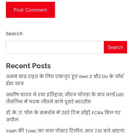
Search
Search
Recent Posts
असम बाढ़ राहत के लिए एकजुट हुए Gen Z और DU के नॉर्थ
ईस्ट छात्र
आशीष यादव ने रचा इतिहास, नीरज चोपड़ा के बाद वर्ल्ड U20
जैवलिन में पदक जीतने वाले दूसरे भारतीय
डॉ. के. ए. पॉल के समर्थन में उतरे टिम शीही, FCRA बिल पर
अपील
Yash की Toxic का नया पोस्टर रिलीज, आज 7:01 बजे आएगा