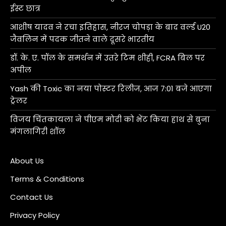
ईस्ट छात्र
आशीष यादव ने रचा इतिहास, नीरज चोपड़ा के बाद वर्ल्ड U20
जैवलिन में पदक जीतने वाले दूसरे भारतीय
डॉ. के. ए. पॉल के समर्थन में उतरे टिम शीही, FCRA बिल पर
अपील
Yash की Toxic का नया पोस्टर रिलीज, आज 7:01 बजे आएगा
ट्रेलर
विजय चिंतकायला ने पीएम मोदी को भेंट किया हाथ से बुना
मंगलागिरी शॉल
About Us
Terms & Conditions
Contact Us
Privacy Policy