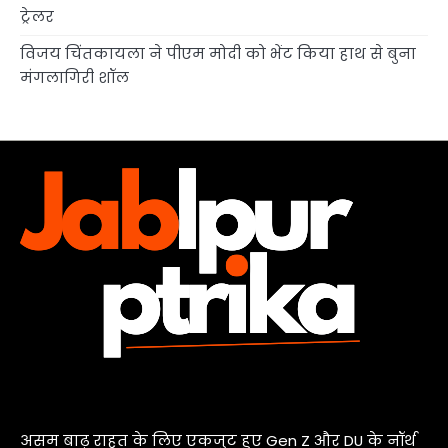
ट्रेलर
विजय चिंतकायला ने पीएम मोदी को भेंट किया हाथ से बुना
मंगलागिरी शॉल
असम बाढ़ राहत के लिए एकजुट हुए Gen Z और DU के नॉर्थ