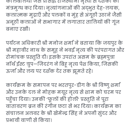
कालबेलिया जैसे प्रसिद्ध राजस्थानी नृत्यों से दर्शकों को
मंत्रमुग्ध कर दिया। नृत्यांगनाओं की अद्भुत देह-लचक,
कलात्मक मुद्राएँ और पलकों व मुंह से अंगूठी उठाने जैसी
अनूठी कलाओं ने सभागार में लगातार तालियों की गूंज
बनाए रखी।
पर्यटन अधिकारी श्री मनोज शर्मा ने बताया कि जयपुर के
श्री महावीर नाथ के समूह ने भवई नृत्य की परंपरागत और
रोमांचक प्रस्तुति दी। इसके उपरांत असम के ब्रह्मपुत्रा
नॉर्थ ईस्ट ग्रुप—जिदरंग ने बिहू नृत्य पेश किया, जिसकी
ऊर्जा और लय पर दर्शक देर तक झूमते रहे।
कार्यक्रम के समापन पर भरतपुर-डीग के श्री विष्णु शर्मा
और उनके दल ने मोहक मयूर नृत्य से शाम को चरम पर
पहुँचा दिया। उनकी ‘फूलों की होली’ प्रस्तुति ने पूरा
वातावरण ब्रज की रंगीन छटा से भर दिया। कार्यक्रम का
संचालन अलवर के श्री खेमेन्द्र सिंह ने अपनी सुंदर और
प्रभावी वाणी से किया।