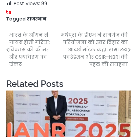
Post Views:
89
देश
Tagged
राजस्थान
भारत के आँगन से
मधेपुरा के डीएम ने रामगंज की
Post
गायब होती गौरैया:
परियोजना को उत्तर बिहार का
navigation
विकास की कीमत
आदर्श मॉडल कहा; रामालय
और पर्यावरण का
फाउंडेशन और CSIR–NBRI की
संकट
पहल की सराहना
Related Posts