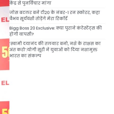
केंद्र से पुनर्विचार मांगा
जोस बटलर बने टी20 के नंबर-1 रन स्कोरर, कहा
वैभव सूर्यवंशी तोड़ेंगे मेरा रिकॉर्ड
Bigg Boss 20 Exclusive: क्या पुराने कंटेस्टेंट्स की
होगी वापसी?
‘स्वामी दयानंद की तलवार बनो, नशे के राक्षस का
अंत करो’:योगी सूरी ने युवाओं को दिया नशामुक्त
भारत का संकल्प