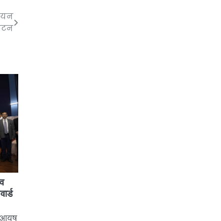
लियन
घाटन
रव
ार्ड
 आयुष