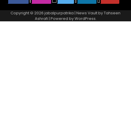
Copyright © 2026
jabalpurpatrika
| News Vault by
Tahseen
Ashrafi
| Powered by
WordPress
.