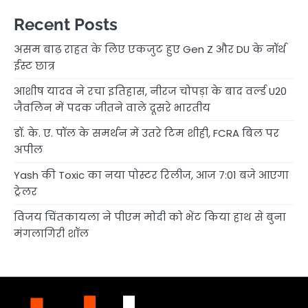
Recent Posts
असम बाढ़ राहत के लिए एकजुट हुए Gen Z और DU के नॉर्थ
ईस्ट छात्र
आशीष यादव ने रचा इतिहास, नीरज चोपड़ा के बाद वर्ल्ड U20
जैवलिन में पदक जीतने वाले दूसरे भारतीय
डॉ. के. ए. पॉल के समर्थन में उतरे टिम शीही, FCRA बिल पर
अपील
Yash की Toxic का नया पोस्टर रिलीज, आज 7:01 बजे आएगा
ट्रेलर
विजय चिंतकायला ने पीएम मोदी को भेंट किया हाथ से बुना
मंगलागिरी शॉल