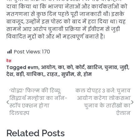
दावा किया था कि भाजपा नेताओं और कार्यकर्ताओं को
मतगणना से कुछ दिन पहले पूरी जानकारी थी। इसके
बावजूद, उन्होंने इस पोस्ट को बाद में हटा दिया था। यह
सामने आए आरोप चुनावी प्रक्रिया में ईवीएम से जुड़ी
विवादित मुद्दों को और भी महत्वपूर्ण बनाते हैं।
Post Views:
170
देश
Tagged
evm
,
आयोग
,
का
,
को
,
कोर्ट
,
खारिज
,
चुनाव
,
जुड़ी
,
देश
,
बड़ी
,
याचिका,
,
राहत,
,
सुप्रीम
,
से
,
होम
‘योद्धा’ फिल्म की रिव्यू:
कल दोपहर 3 बजे: चुनाव
Post
सिद्धार्थ मल्होत्रा का नॉन-
आयोग करेगा लोकसभा
navigation
स्टॉप एक्शन होगा
चुनाव के तारीखों का
दिलचस्प
ऐलान
Related Posts