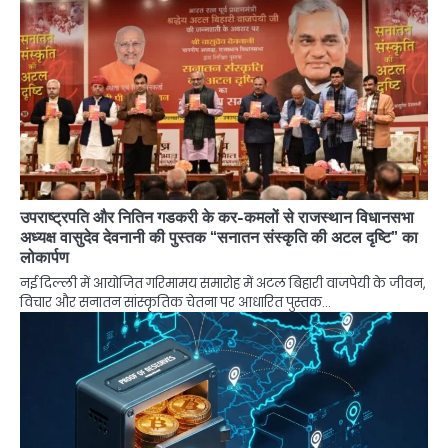
उपराष्ट्रपति और नितिन गडकरी के कर-कमलों से राजस्थान विधानसभा
अध्यक्ष वासुदेव देवनानी की पुस्तक “सनातन संस्कृति की अटल दृष्टि” का
लोकार्पण
नई दिल्ली में आयोजित गरिमामय समारोह में अटल बिहारी वाजपेयी के जीवन,
विचार और सनातन सांस्कृतिक चेतना पर आधारित पुस्तक…