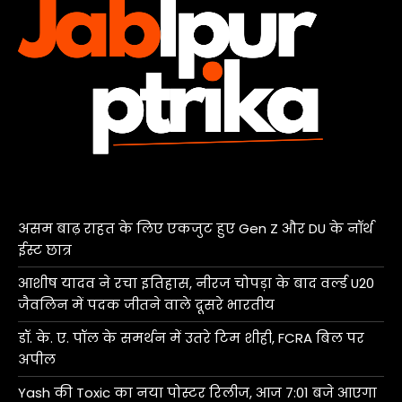
असम बाढ़ राहत के लिए एकजुट हुए Gen Z और DU के नॉर्थ
ईस्ट छात्र
आशीष यादव ने रचा इतिहास, नीरज चोपड़ा के बाद वर्ल्ड U20
जैवलिन में पदक जीतने वाले दूसरे भारतीय
डॉ. के. ए. पॉल के समर्थन में उतरे टिम शीही, FCRA बिल पर
अपील
Yash की Toxic का नया पोस्टर रिलीज, आज 7:01 बजे आएगा