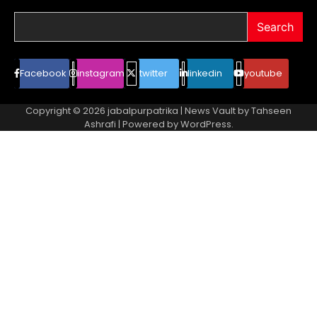
Search
Facebook
instagram
twitter
linkedin
youtube
Copyright © 2026
jabalpurpatrika
| News Vault by
Tahseen
Ashrafi
| Powered by
WordPress
.