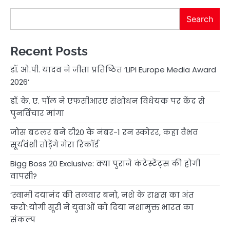
Search
Recent Posts
डॉ. ओ.पी. यादव ने जीता प्रतिष्ठित ‘LIPI Europe Media Award
2026’
डॉ. के. ए. पॉल ने एफसीआरए संशोधन विधेयक पर केंद्र से
पुनर्विचार मांगा
जोस बटलर बने टी20 के नंबर-1 रन स्कोरर, कहा वैभव
सूर्यवंशी तोड़ेंगे मेरा रिकॉर्ड
Bigg Boss 20 Exclusive: क्या पुराने कंटेस्टेंट्स की होगी
वापसी?
‘स्वामी दयानंद की तलवार बनो, नशे के राक्षस का अंत
करो’:योगी सूरी ने युवाओं को दिया नशामुक्त भारत का
संकल्प