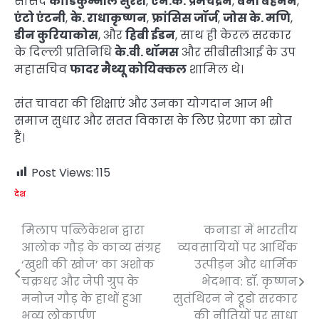
सांसद
कोडिकुन्नील सुरेश
,
एन.के. प्रेमचंद्रन
,
बेनी बेहनन
,
एंटो एंटनी
,
के. राधाकृष्णन
,
फ्रांसिस जॉर्ज
,
जोस के. मणि
,
डीन कुरियाकोस
, और
हिबी ईडन
, साथ ही केरल सरकार
के दिल्ली प्रतिनिधि
के.वी. थॉमस
और सीबीसीआई के उप
महासचिव
फादर मैथ्यू कोयिक्कल
शामिल थे।
संत चावरा की शिक्षाएं और उनका योगदान आज भी
समाज सुधार और सतत विकास के लिए प्रेरणा का स्रोत
हैं।
Post Views:
115
देश
मिलाप पब्लिकेशन द्वारा
कनाडा में भारतीय
Post
आलोक गौड़ के काव्य संग्रह
व्यवसायियों पर आर्थिक
navigation
‘खुशी की खोज’ का अशोक
उत्पीड़न और धार्मिक
चक्रधर और जेपी ग्रुप के
भेदभाव: डॉ. कृष्णन
मनोज गौड़ के हाथों हुआ
सुतंथिरन ने ट्रूडो सरकार
भव्य लोकार्पण
की नीतियों पर साधा