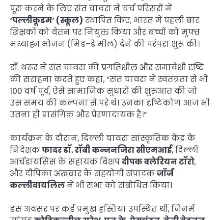
पूरा करने के लिए संत चावरा ने चर्च परिसरों में
‘पल्लीकूडम’ (स्कूल)
स्थापित किए, भारत में पहली बार
शिक्षकों को वेतन पर नियुक्त किया और बच्चों को मुफ्त
मध्याह्न भोजन (मिड–डे मील) देने की परंपरा शुरू की।
डॉ. थरूर ने संत चावरा की प्रगतिशील और समावेशी दृष्टि
की सराहना करते हुए कहा, “संत चावरा ने स्वतंत्रता से भी
100 वर्ष पूर्व, ऐसे सामाजिक सुधारों की शुरुआत की जो
उस समय की कल्पना से परे थे। उनका दृष्टिकोण आज भी
उतना ही प्रासंगिक और प्रेरणादायक है।”
कार्यक्रम के दौरान, दिल्ली चावरा सांस्कृतिक केंद्र के
निदेशक
फादर डॉ. रॉबी कन्ननजिरा सीएमआई
, दिल्ली
आर्चडायसिस के सहायक बिशप
दीपक वलेरियन टॉरो
,
और दीपिका अखबार के सहयोगी संपादक
जॉर्ज
कल्लीवायलिल
ने भी सभा को संबोधित किया।
इस अवसर पर कई प्रमुख हस्तियां उपस्थित थीं, जिनमें