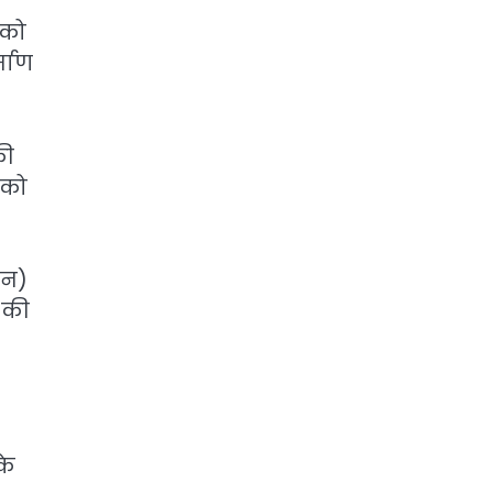
 को
्माण
की
 को
एन)
 की
के