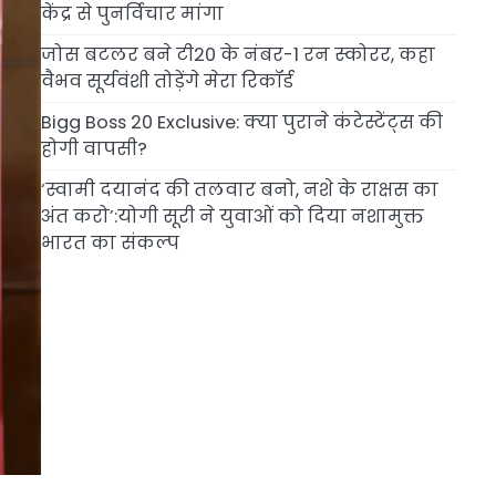
केंद्र से पुनर्विचार मांगा
जोस बटलर बने टी20 के नंबर-1 रन स्कोरर, कहा
वैभव सूर्यवंशी तोड़ेंगे मेरा रिकॉर्ड
Bigg Boss 20 Exclusive: क्या पुराने कंटेस्टेंट्स की
होगी वापसी?
‘स्वामी दयानंद की तलवार बनो, नशे के राक्षस का
अंत करो’:योगी सूरी ने युवाओं को दिया नशामुक्त
भारत का संकल्प