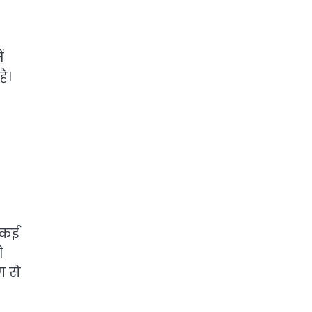
ं
ै।
थ कई
ी
ण से