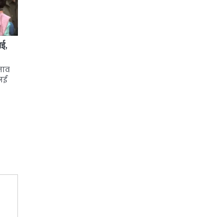
ाई,
नाव
 नई