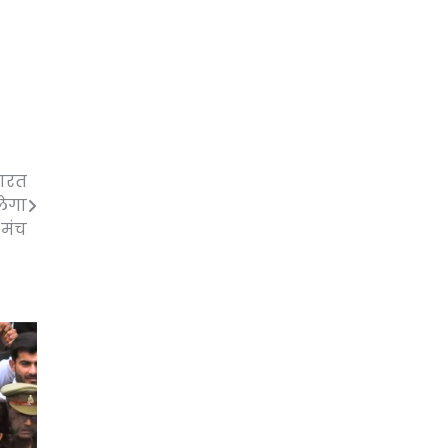
भारत
लेगा
मंच