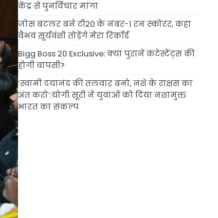
केंद्र से पुनर्विचार मांगा
जोस बटलर बने टी20 के नंबर-1 रन स्कोरर, कहा
वैभव सूर्यवंशी तोड़ेंगे मेरा रिकॉर्ड
Bigg Boss 20 Exclusive: क्या पुराने कंटेस्टेंट्स की
होगी वापसी?
‘स्वामी दयानंद की तलवार बनो, नशे के राक्षस का
अंत करो’:योगी सूरी ने युवाओं को दिया नशामुक्त
भारत का संकल्प