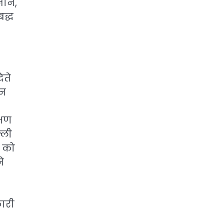
ाने,
बद्ध
ेते
ान
्षण
्ली
ण को
े
कारी