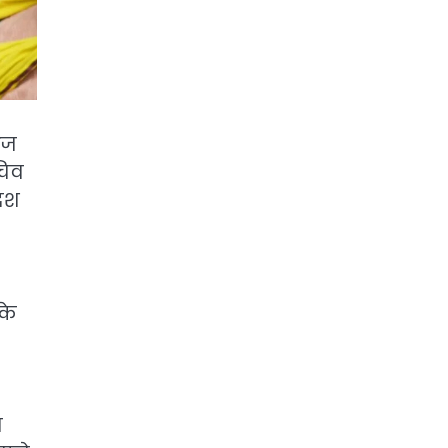
आज
चिव
रेश
के
र