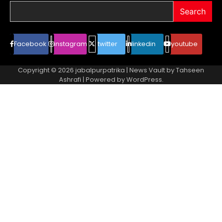
Search
Facebook
instagram
twitter
linkedin
youtube
Copyright © 2026
jabalpurpatrika
| News Vault by
Tahseen
Ashrafi
| Powered by
WordPress
.