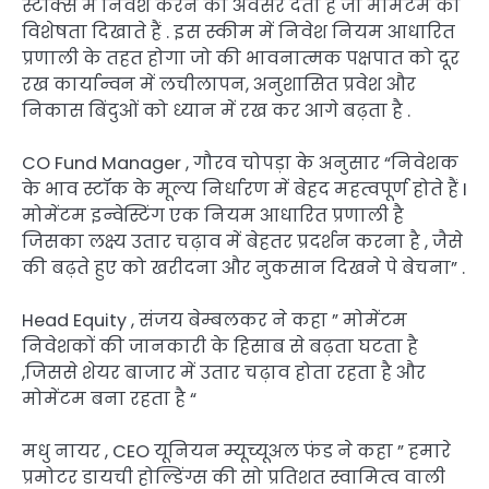
स्टॉक्स में निवेश करने का अवसर देता है जो मोमेंटम की
विशेषता दिखाते हैं . इस स्कीम में निवेश नियम आधारित
प्रणाली के तहत होगा जो की भावनात्मक पक्षपात को दूर
रख कार्यान्वन में लचीलापन, अनुशासित प्रवेश और
निकास बिंदुओं को ध्यान में रख कर आगे बढ़ता है .
CO Fund Manager , गौरव चोपड़ा के अनुसार “निवेशक
के भाव स्टॉक के मूल्य निर्धारण में बेहद महत्वपूर्ण होते हैं I
मोमेंटम इन्वेस्टिंग एक नियम आधारित प्रणाली है
जिसका लक्ष्य उतार चढ़ाव में बेहतर प्रदर्शन करना है , जैसे
की बढ़ते हुए को खरीदना और नुकसान दिखने पे बेचना” .
Head Equity , संजय बेम्बलकर ने कहा ” मोमेंटम
निवेशकों की जानकारी के हिसाब से बढ़ता घटता है
,जिससे शेयर बाजार में उतार चढ़ाव होता रहता है और
मोमेंटम बना रहता है “
मधु नायर , CEO यूनियन म्यूच्यूअल फंड ने कहा ” हमारे
प्रमोटर डायची होल्डिंग्स की सो प्रतिशत स्वामित्व वाली