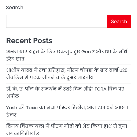
Search
Search
Recent Posts
असम बाढ़ राहत के लिए एकजुट हुए Gen Z और DU के नॉर्थ
ईस्ट छात्र
आशीष यादव ने रचा इतिहास, नीरज चोपड़ा के बाद वर्ल्ड U20
जैवलिन में पदक जीतने वाले दूसरे भारतीय
डॉ. के. ए. पॉल के समर्थन में उतरे टिम शीही, FCRA बिल पर
अपील
Yash की Toxic का नया पोस्टर रिलीज, आज 7:01 बजे आएगा
ट्रेलर
विजय चिंतकायला ने पीएम मोदी को भेंट किया हाथ से बुना
मंगलागिरी शॉल