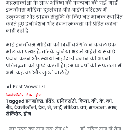
महत्वाकांक्षा के साथ भविष्य की कल्पना की गई। माई
इनबॉक्स मीडिया दूरसंचार और आईटी परिदृश्य में
उत्कृष्टता और ग्राहक संतुष्टि के लिए नए मानक स्थापित
करते हुए इनोवेशन और रचनात्मकता को प्रेरित करना
जारी रखे है।
माई इनबॉक्स मीडिया की 14वीं वर्षगांठ न केवल एक
मील का पत्थर है, बल्कि दुनिया भर में अद्वितीय सेवाएं
प्रदान करने और स्थायी साझेदारी बनाने की अपनी
प्रतिबद्धता की पुष्टि करती है। इस 14 वर्षों की सफलता में
अभी कई वर्ष और जुड़ने वाले हैं!
Post Views:
171
टेक्नोलॉजी
देश
होम
Tagged
इनबॉक्स
,
ईवेंट
,
एनिवर्सरी
,
किया
,
की
,
के
,
को
,
ग्रैंड
,
टेक्नोलॉजी
,
देश
,
ने
,
माई
,
मीडिया
,
वर्ष
,
सफलता
,
साथ
,
सेलिब्रेट
,
होम
नए उदय का राज तय: रोड शो
डॉ. उदित राज ने तेज