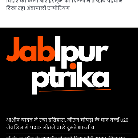
बिहार की कला और हैंडलूम को दिल्ली में राष्ट्रीय पहचान
दिला रहा अंबापाली एम्पोरियम
आशीष यादव ने रचा इतिहास, नीरज चोपड़ा के बाद वर्ल्ड U20
जैवलिन में पदक जीतने वाले दूसरे भारतीय