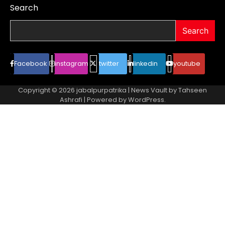
Search
Search
Facebook
instagram
twitter
linkedin
youtube
Copyright © 2026
jabalpurpatrika
| News Vault by
Tahseen
Ashrafi
| Powered by
WordPress
.