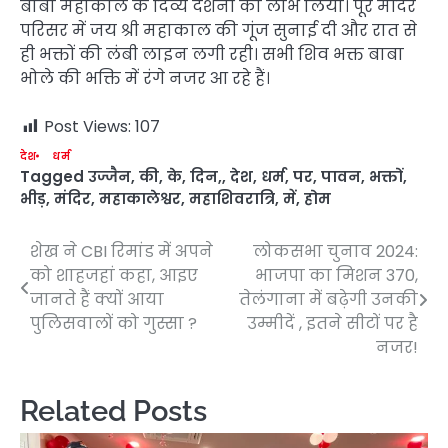
बाबा महाकाल के दिव्य दर्शनों का लाभ लिया। पूरे मंदिर
परिसर में जय श्री महाकाल की गूंज सुनाई दी और रात से
ही भक्तों की लंबी लाइन लगी रही। सभी शिव भक्त बाबा
भोले की भक्ति में रंगे नजर आ रहे हैं।
Post Views:
107
देश
धर्म
Tagged
उज्जैन
,
की
,
के
,
दिन,
,
देश
,
धर्म
,
पर
,
पावन
,
भक्तों
,
भीड़
,
मंदिर
,
महाकालेश्वर
,
महाशिवरात्रि
,
में
,
होम
शेख ने CBI रिमांड में अपने
लोकसभा चुनाव 2024:
Post
को शाहजहां कहा, आइए
भाजपा का मिशन 370,
navigation
जानते हैं क्यों आया
तेलंगाना में बढ़ेगी उनकी
पुलिसवालों को गुस्सा ?
उम्मीदें , इतने सीटों पर है
नजर!
Related Posts