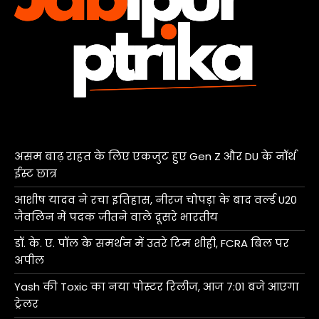
असम बाढ़ राहत के लिए एकजुट हुए Gen Z और DU के नॉर्थ
ईस्ट छात्र
आशीष यादव ने रचा इतिहास, नीरज चोपड़ा के बाद वर्ल्ड U20
जैवलिन में पदक जीतने वाले दूसरे भारतीय
डॉ. के. ए. पॉल के समर्थन में उतरे टिम शीही, FCRA बिल पर
अपील
Yash की Toxic का नया पोस्टर रिलीज, आज 7:01 बजे आएगा
ट्रेलर