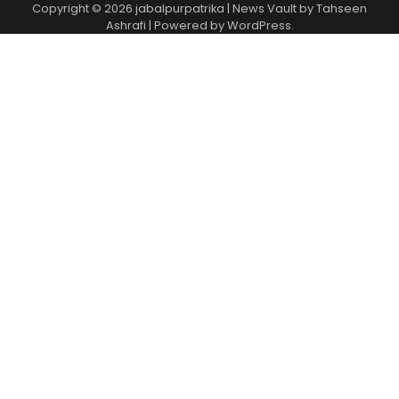
Copyright © 2026
jabalpurpatrika
| News Vault by
Tahseen
Ashrafi
| Powered by
WordPress
.