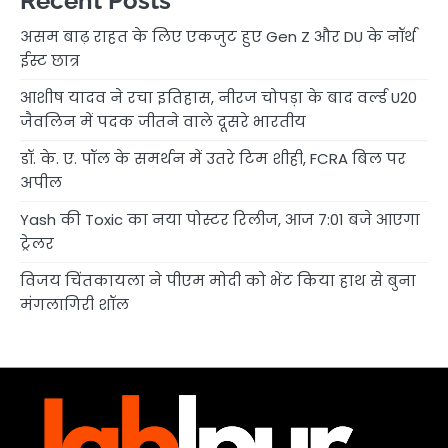
Recent Posts
असम बाढ़ राहत के लिए एकजुट हुए Gen Z और DU के नॉर्थ
ईस्ट छात्र
आशीष यादव ने रचा इतिहास, नीरज चोपड़ा के बाद वर्ल्ड U20
जैवलिन में पदक जीतने वाले दूसरे भारतीय
डॉ. के. ए. पॉल के समर्थन में उतरे टिम शीही, FCRA बिल पर
अपील
Yash की Toxic का नया पोस्टर रिलीज, आज 7:01 बजे आएगा
ट्रेलर
विजय चिंतकायला ने पीएम मोदी को भेंट किया हाथ से बुना
मंगलागिरी शॉल